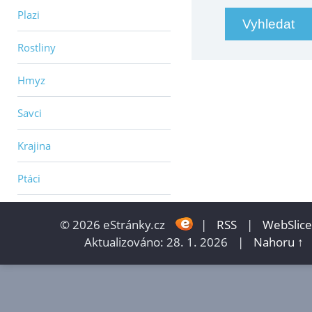
Plazi
Rostliny
Hmyz
Savci
Krajina
Ptáci
© 2026 eStránky.cz
|
RSS
|
WebSlice
Aktualizováno: 28. 1. 2026
|
Nahoru ↑