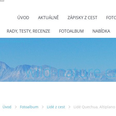
ÚVOD
AKTUÁLNĚ
ZÁPISKY Z CEST
FOT
RADY, TESTY, RECENZE
FOTOALBUM
NABÍDKA
wild-nature.cz
wild-nature.c
Úvod
Fotoalbum
Lidé z cest
Lidé Quechua, Altiplano