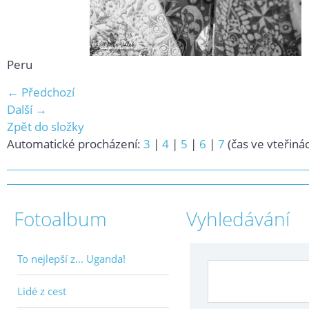
Peru
← Předchozí
Další →
Zpět do složky
Automatické procházení:
3
|
4
|
5
|
6
|
7
(čas ve vteřiná
Fotoalbum
Vyhledávání
To nejlepší z... Uganda!
Lidé z cest