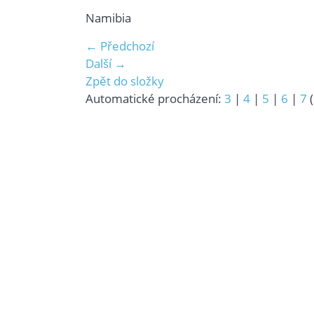
Namibia
← Předchozí
Další →
Zpět do složky
Automatické procházení:
3
|
4
|
5
|
6
|
7
(