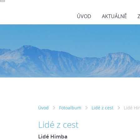
ÚVOD
AKTUÁLNĚ
wild-nature.cz
Úvod
Fotoalbum
Lidé z cest
Lidé H
Lidé z cest
Lidé Himba