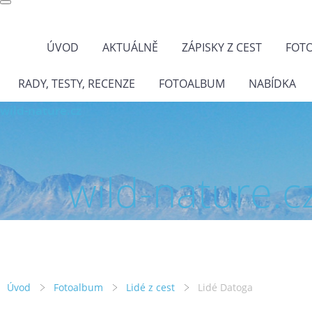
ÚVOD
AKTUÁLNĚ
ZÁPISKY Z CEST
FOT
RADY, TESTY, RECENZE
FOTOALBUM
NABÍDKA
wild-nature.cz
wild-nature.c
Úvod
Fotoalbum
Lidé z cest
Lidé Datoga