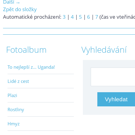
Další →
Zpět do složky
Automatické procházení:
3
|
4
|
5
|
6
|
7
(čas ve vteřiná
Fotoalbum
Vyhledávání
To nejlepší z... Uganda!
Lidé z cest
Plazi
Rostliny
Hmyz