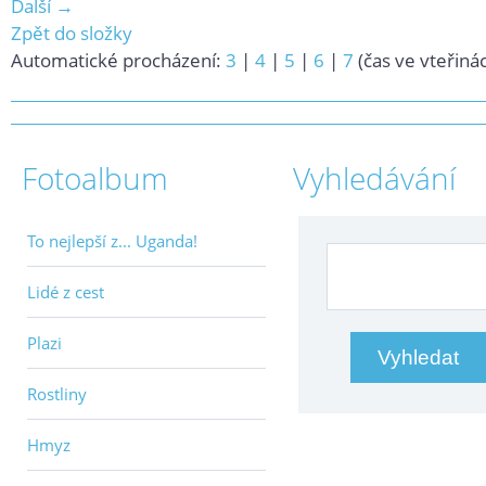
Další →
Zpět do složky
Automatické procházení:
3
|
4
|
5
|
6
|
7
(čas ve vteřiná
Fotoalbum
Vyhledávání
To nejlepší z... Uganda!
Lidé z cest
Plazi
Rostliny
Hmyz