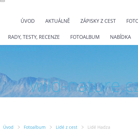
ÚVOD
AKTUÁLNĚ
ZÁPISKY Z CEST
FOT
RADY, TESTY, RECENZE
FOTOALBUM
NABÍDKA
wild-nature.cz
wild-nature.c
Úvod
Fotoalbum
Lidé z cest
Lidé Hadza