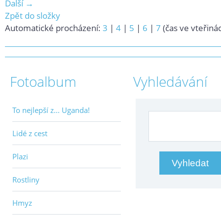
Další →
Zpět do složky
Automatické procházení:
3
|
4
|
5
|
6
|
7
(čas ve vteřiná
Fotoalbum
Vyhledávání
To nejlepší z... Uganda!
Lidé z cest
Plazi
Rostliny
Hmyz