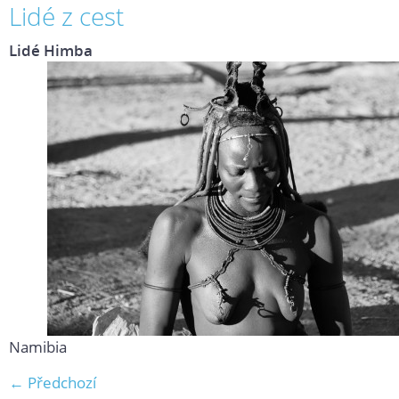
Lidé z cest
Lidé Himba
Namibia
← Předchozí