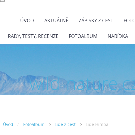
ÚVOD
AKTUÁLNĚ
ZÁPISKY Z CEST
FOT
RADY, TESTY, RECENZE
FOTOALBUM
NABÍDKA
wild-nature.cz
wild-nature.c
Úvod
Fotoalbum
Lidé z cest
Lidé Himba