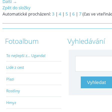
Další →
Zpět do složky
Automatické procházení:
3
|
4
|
5
|
6
|
7
(čas ve vteřiná
Fotoalbum
Vyhledávání
To nejlepší z... Uganda!
Lidé z cest
Plazi
Rostliny
Hmyz