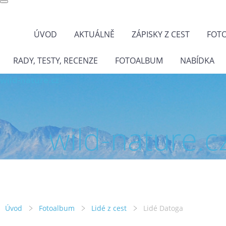
ÚVOD
AKTUÁLNĚ
ZÁPISKY Z CEST
FOT
RADY, TESTY, RECENZE
FOTOALBUM
NABÍDKA
wild-nature.cz
wild-nature.c
Úvod
Fotoalbum
Lidé z cest
Lidé Datoga