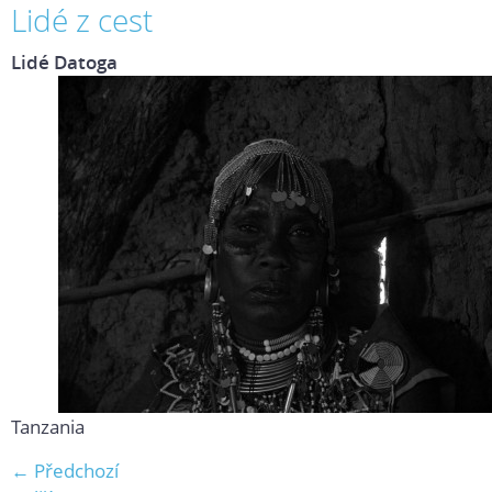
Lidé z cest
Lidé Datoga
Tanzania
← Předchozí