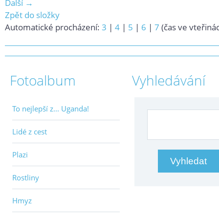
Další →
Zpět do složky
Automatické procházení:
3
|
4
|
5
|
6
|
7
(čas ve vteřiná
Fotoalbum
Vyhledávání
To nejlepší z... Uganda!
Lidé z cest
Plazi
Rostliny
Hmyz