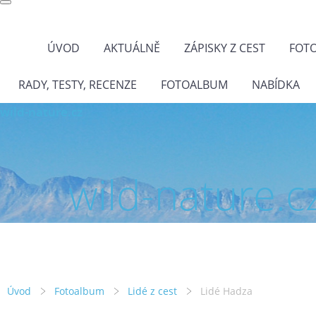
ÚVOD
AKTUÁLNĚ
ZÁPISKY Z CEST
FOT
RADY, TESTY, RECENZE
FOTOALBUM
NABÍDKA
wild-nature.cz
wild-nature.c
Úvod
Fotoalbum
Lidé z cest
Lidé Hadza