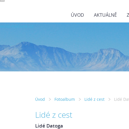
ÚVOD
AKTUÁLNĚ
wild-nature.cz
Úvod
Fotoalbum
Lidé z cest
Lidé Da
Lidé z cest
Lidé Datoga