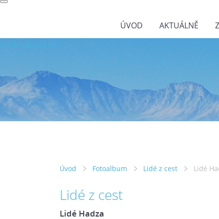
ÚVOD
AKTUÁLNĚ
wild-nature.cz
Úvod
Fotoalbum
Lidé z cest
Lidé Ha
Lidé z cest
Lidé Hadza