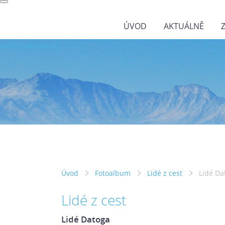
ÚVOD
AKTUÁLNĚ
wild-nature.cz
Úvod
Fotoalbum
Lidé z cest
Lidé Da
Lidé z cest
Lidé Datoga