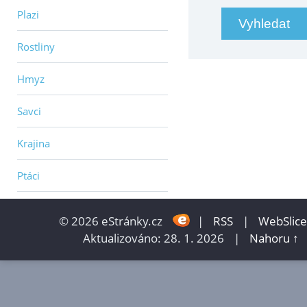
Plazi
Rostliny
Hmyz
Savci
Krajina
Ptáci
© 2026 eStránky.cz
|
RSS
|
WebSlice
Aktualizováno: 28. 1. 2026
|
Nahoru ↑