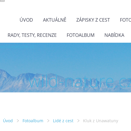
ÚVOD
AKTUÁLNĚ
ZÁPISKY Z CEST
FOT
RADY, TESTY, RECENZE
FOTOALBUM
NABÍDKA
wild-nature.cz
wild-nature.c
Úvod
Fotoalbum
Lidé z cest
Kluk z Unawatuny