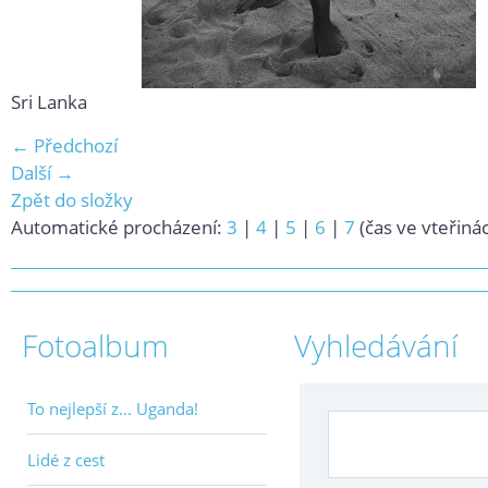
Sri Lanka
← Předchozí
Další →
Zpět do složky
Automatické procházení:
3
|
4
|
5
|
6
|
7
(čas ve vteřiná
Fotoalbum
Vyhledávání
To nejlepší z... Uganda!
Lidé z cest