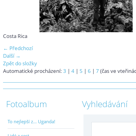
Costa Rica
← Předchozí
Další →
Zpět do složky
Automatické procházení:
3
|
4
|
5
|
6
|
7
(čas ve vteřiná
Fotoalbum
Vyhledávání
To nejlepší z... Uganda!
Lidé z cest