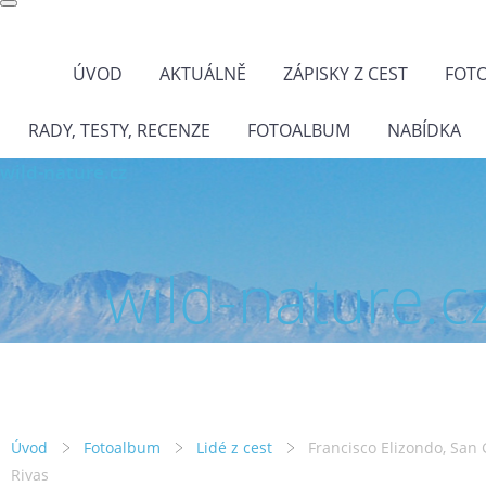
ÚVOD
AKTUÁLNĚ
ZÁPISKY Z CEST
FOT
RADY, TESTY, RECENZE
FOTOALBUM
NABÍDKA
wild-nature.cz
wild-nature.c
Úvod
Fotoalbum
Lidé z cest
Francisco Elizondo, San
Rivas