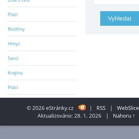
Plazi
Rostliny
Hmyz
Savci
Krajina
Ptáci
© 2026 eStránky.cz
|
RSS
|
WebSlice
Aktualizováno: 28. 1. 2026
|
Nahoru ↑