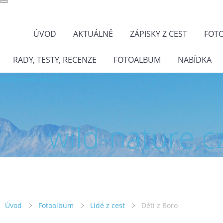
ÚVOD
AKTUÁLNĚ
ZÁPISKY Z CEST
FOT
RADY, TESTY, RECENZE
FOTOALBUM
NABÍDKA
wild-nature.cz
wild-nature.c
Úvod
Fotoalbum
Lidé z cest
Děti z Boro