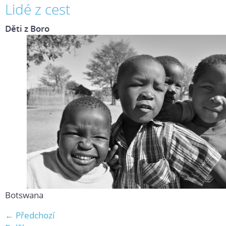
Lidé z cest
Děti z Boro
Botswana
← Předchozí