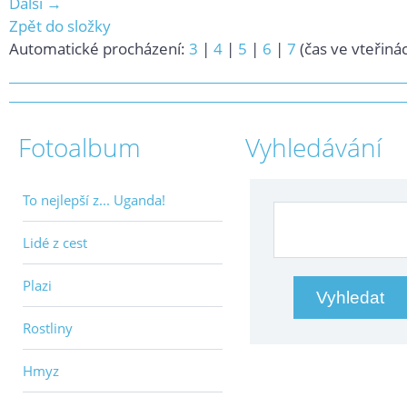
Další →
Zpět do složky
Automatické procházení:
3
|
4
|
5
|
6
|
7
(čas ve vteřiná
Fotoalbum
Vyhledávání
To nejlepší z... Uganda!
Lidé z cest
Plazi
Rostliny
Hmyz