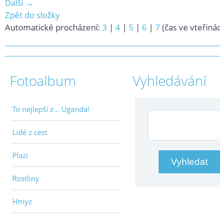
Další →
Zpět do složky
Automatické procházení:
3
|
4
|
5
|
6
|
7
(čas ve vteřiná
Fotoalbum
Vyhledávání
To nejlepší z... Uganda!
Lidé z cest
Plazi
Rostliny
Hmyz