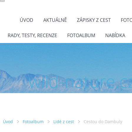
ÚVOD
AKTUÁLNĚ
ZÁPISKY Z CEST
FOT
RADY, TESTY, RECENZE
FOTOALBUM
NABÍDKA
wild-nature.cz
wild-nature.c
Úvod
Fotoalbum
Lidé z cest
Cestou do Dambuly