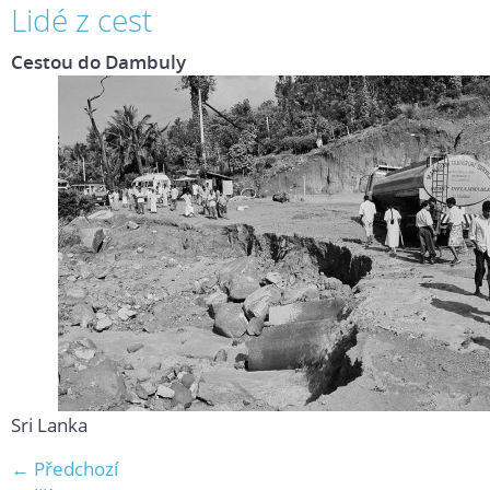
Lidé z cest
Cestou do Dambuly
Sri Lanka
← Předchozí