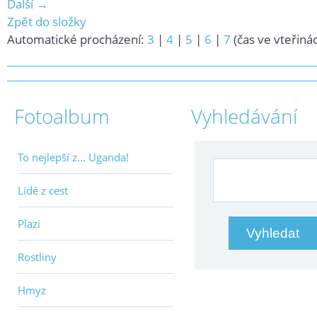
Další →
Zpět do složky
Automatické procházení:
3
|
4
|
5
|
6
|
7
(čas ve vteřiná
Fotoalbum
Vyhledávání
To nejlepší z... Uganda!
Lidé z cest
Plazi
Rostliny
Hmyz