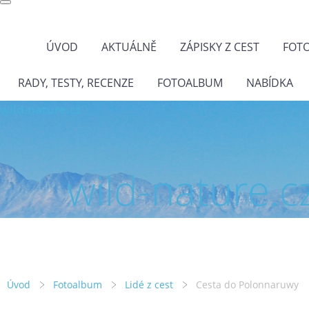
ÚVOD
AKTUÁLNĚ
ZÁPISKY Z CEST
FOT
RADY, TESTY, RECENZE
FOTOALBUM
NABÍDKA
wild-nature.cz
wild-nature.c
Úvod
Fotoalbum
Lidé z cest
Cesta do Polonnaruwy