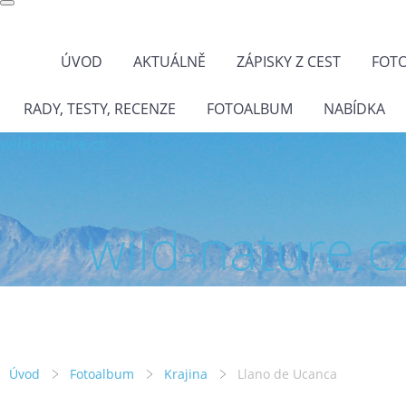
ÚVOD
AKTUÁLNĚ
ZÁPISKY Z CEST
FOT
RADY, TESTY, RECENZE
FOTOALBUM
NABÍDKA
wild-nature.cz
wild-nature.c
Úvod
Fotoalbum
Krajina
Llano de Ucanca