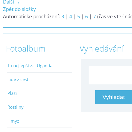
Další →
Zpět do složky
Automatické procházení:
3
|
4
|
5
|
6
|
7
(čas ve vteřiná
Fotoalbum
Vyhledávání
To nejlepší z... Uganda!
Lidé z cest
Plazi
Rostliny
Hmyz