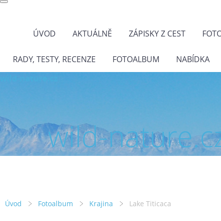
ÚVOD
AKTUÁLNĚ
ZÁPISKY Z CEST
FOT
RADY, TESTY, RECENZE
FOTOALBUM
NABÍDKA
wild-nature.cz
wild-nature.c
Úvod
Fotoalbum
Krajina
Lake Titicaca