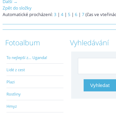
Další →
Zpět do složky
Automatické procházení:
3
|
4
|
5
|
6
|
7
(čas ve vteřiná
Fotoalbum
Vyhledávání
To nejlepší z... Uganda!
Lidé z cest
Plazi
Rostliny
Hmyz