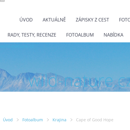
ÚVOD
AKTUÁLNĚ
ZÁPISKY Z CEST
FOT
RADY, TESTY, RECENZE
FOTOALBUM
NABÍDKA
wild-nature.cz
wild-nature.c
Úvod
Fotoalbum
Krajina
Cape of Good Hope