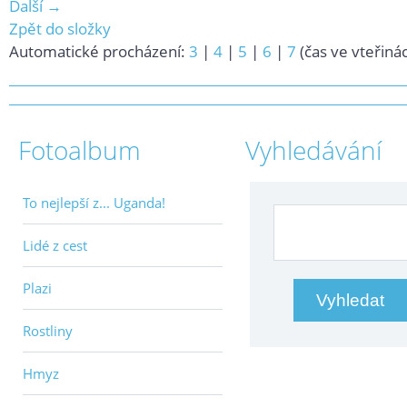
Další →
Zpět do složky
Automatické procházení:
3
|
4
|
5
|
6
|
7
(čas ve vteřiná
Fotoalbum
Vyhledávání
To nejlepší z... Uganda!
Lidé z cest
Plazi
Rostliny
Hmyz