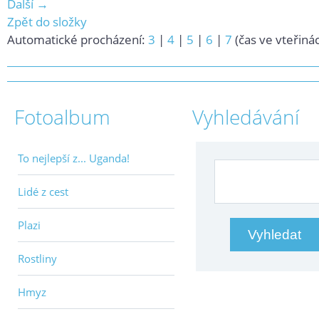
Další →
Zpět do složky
Automatické procházení:
3
|
4
|
5
|
6
|
7
(čas ve vteřiná
Fotoalbum
Vyhledávání
To nejlepší z... Uganda!
Lidé z cest
Plazi
Rostliny
Hmyz