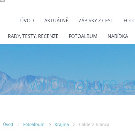
ÚVOD
AKTUÁLNĚ
ZÁPISKY Z CEST
FOT
RADY, TESTY, RECENZE
FOTOALBUM
NABÍDKA
wild-nature.cz
wild-nature.c
Úvod
Fotoalbum
Krajina
Caldera Blanca