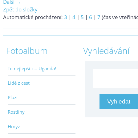
Další →
Zpět do složky
Automatické procházení:
3
|
4
|
5
|
6
|
7
(čas ve vteřiná
Fotoalbum
Vyhledávání
To nejlepší z... Uganda!
Lidé z cest
Plazi
Rostliny
Hmyz