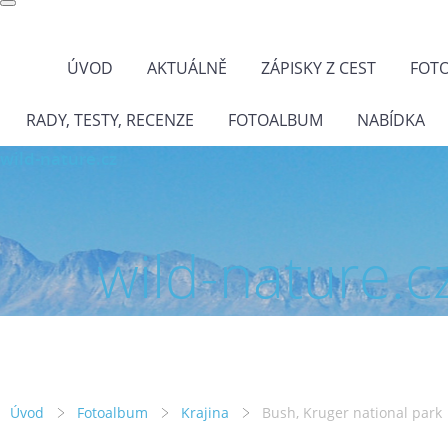
ÚVOD
AKTUÁLNĚ
ZÁPISKY Z CEST
FOT
RADY, TESTY, RECENZE
FOTOALBUM
NABÍDKA
wild-nature.cz
wild-nature.c
Úvod
Fotoalbum
Krajina
Bush, Kruger national park