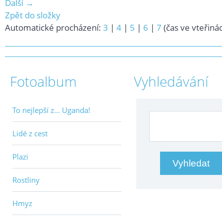
Další →
Zpět do složky
Automatické procházení:
3
|
4
|
5
|
6
|
7
(čas ve vteřiná
Fotoalbum
Vyhledávání
To nejlepší z... Uganda!
Lidé z cest
Plazi
Rostliny
Hmyz