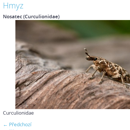
Hmyz
Nosatec (Curculionidae)
Curculionidae
← Předchozí