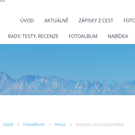
ÚVOD
AKTUÁLNĚ
ZÁPISKY Z CEST
FOT
RADY, TESTY, RECENZE
FOTOALBUM
NABÍDKA
wild-nature.cz
wild-nature.c
Úvod
Fotoalbum
Hmyz
Nosatec (Curculionidae)