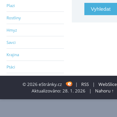
Plazi
Rostliny
Hmyz
Savci
Krajina
Ptáci
© 2026 eStránky.cz
|
RSS
|
WebSlice
Aktualizováno: 28. 1. 2026
|
Nahoru ↑