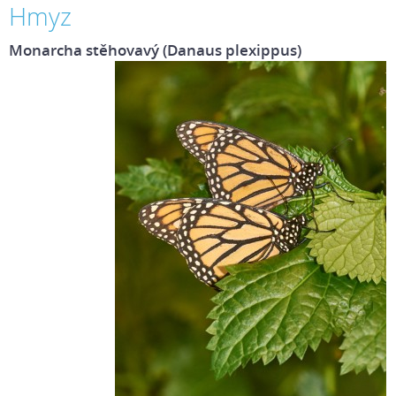
Hmyz
Monarcha stěhovavý (Danaus plexippus)