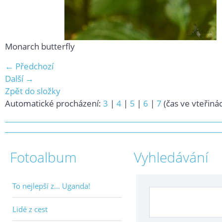
Monarch butterfly
← Předchozí
Další →
Zpět do složky
Automatické procházení:
3
|
4
|
5
|
6
|
7
(čas ve vteřiná
Fotoalbum
Vyhledávání
To nejlepší z... Uganda!
Lidé z cest