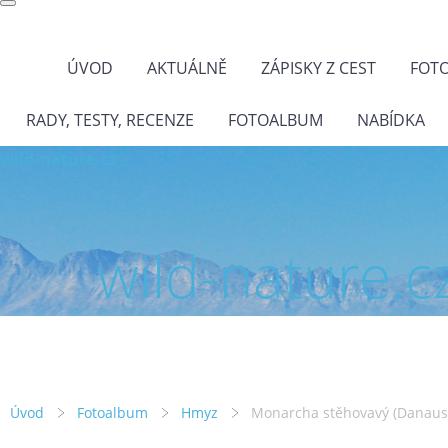
ÚVOD
AKTUÁLNĚ
ZÁPISKY Z CEST
FOT
RADY, TESTY, RECENZE
FOTOALBUM
NABÍDKA
wild-nature.cz
wild-nature.c
Úvod
Fotoalbum
Hmyz
Monarcha stěhovavý (Danaus