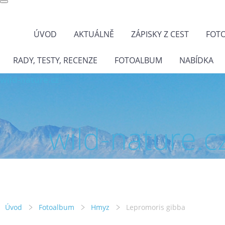
ÚVOD
AKTUÁLNĚ
ZÁPISKY Z CEST
FOT
RADY, TESTY, RECENZE
FOTOALBUM
NABÍDKA
wild-nature.cz
wild-nature.c
Úvod
Fotoalbum
Hmyz
Lepromoris gibba