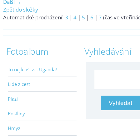
Další →
Zpět do složky
Automatické procházení:
3
|
4
|
5
|
6
|
7
(čas ve vteřiná
Fotoalbum
Vyhledávání
To nejlepší z... Uganda!
Lidé z cest
Plazi
Rostliny
Hmyz