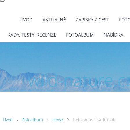
ÚVOD
AKTUÁLNĚ
ZÁPISKY Z CEST
FOT
RADY, TESTY, RECENZE
FOTOALBUM
NABÍDKA
wild-nature.cz
wild-nature.c
Úvod
Fotoalbum
Hmyz
Heliconius charithonia