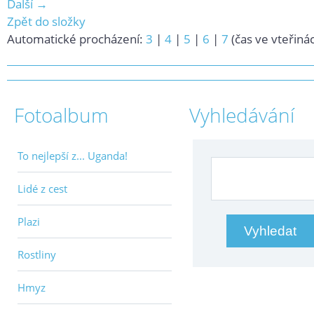
Další →
Zpět do složky
Automatické procházení:
3
|
4
|
5
|
6
|
7
(čas ve vteřiná
Fotoalbum
Vyhledávání
To nejlepší z... Uganda!
Lidé z cest
Plazi
Rostliny
Hmyz