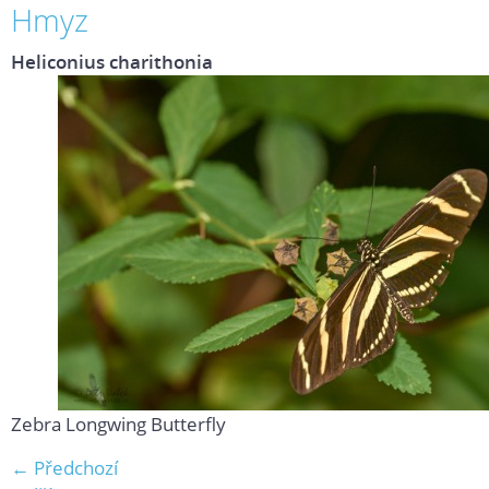
Hmyz
Heliconius charithonia
Zebra Longwing Butterfly
← Předchozí