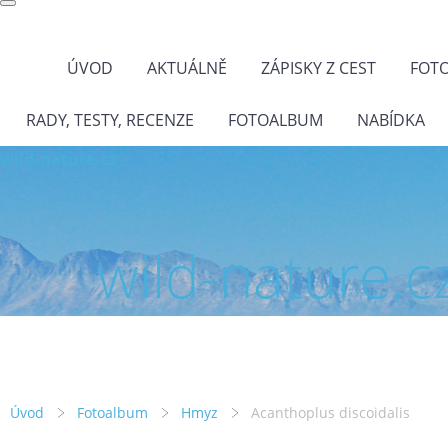
ÚVOD
AKTUÁLNĚ
ZÁPISKY Z CEST
FOT
RADY, TESTY, RECENZE
FOTOALBUM
NABÍDKA
wild-nature.cz
wild-nature.c
Úvod
Fotoalbum
Hmyz
Acanthoplus discoidalis