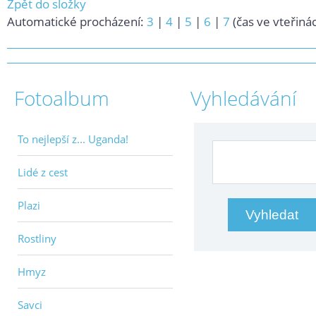
Zpět do složky
Automatické procházení:
3
|
4
|
5
|
6
|
7
(čas ve vteřiná
Fotoalbum
Vyhledávání
To nejlepší z... Uganda!
Lidé z cest
Plazi
Rostliny
Hmyz
Savci