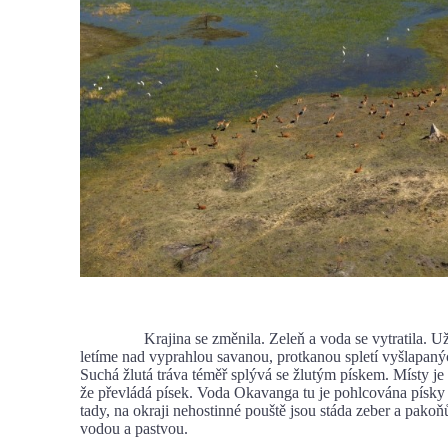
Krajina se změnila. Zeleň a voda se vytratila. Už 
letíme nad vyprahlou savanou, protkanou spletí vyšlapaný
Suchá žlutá tráva téměř splývá se žlutým pískem. Místy je 
že převládá písek. Voda Okavanga tu je pohlcována písky 
tady, na okraji nehostinné pouště jsou stáda zeber a pakoňů
vodou a pastvou.