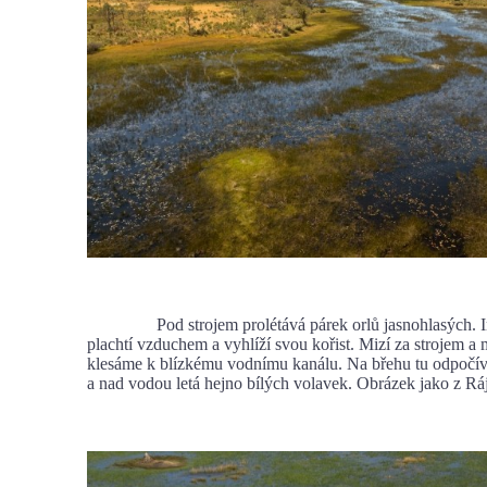
Pod strojem prolétává párek orlů jasnohlasých. I
plachtí vzduchem a vyhlíží svou kořist. Mizí za strojem 
klesáme k blízkému vodnímu kanálu. Na břehu tu odpočívá
a nad vodou letá hejno bílých volavek. Obrázek jako z Rá