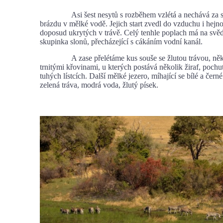
Asi šest nesytů s rozběhem vzlétá a nechává za s
brázdu v mělké vodě. Jejich start zvedl do vzduchu i hejn
doposud ukrytých v trávě. Celý tenhle poplach má na svě
skupinka slonů, přecházející s cákáním vodní kanál.
A zase přelétáme kus souše se žlutou trávou, něko
trnitými křovinami, u kterých postává několik žiraf, pochut
tuhých lístcích. Další mělké jezero, míhající se bílé a čern
zelená tráva, modrá voda, žlutý písek.