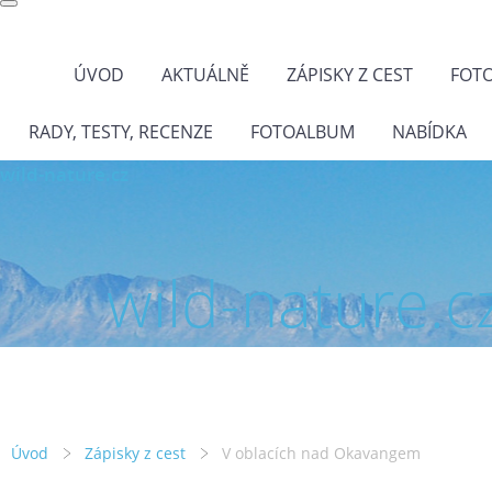
ÚVOD
AKTUÁLNĚ
ZÁPISKY Z CEST
FOT
RADY, TESTY, RECENZE
FOTOALBUM
NABÍDKA
wild-nature.cz
wild-nature.c
Úvod
Zápisky z cest
V oblacích nad Okavangem