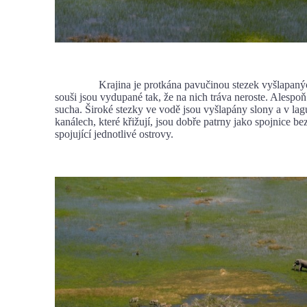
Krajina je protkána pavučinou stezek vyšlapaných
souši jsou vydupané tak, že na nich tráva neroste. Alespo
sucha. Široké stezky ve vodě jsou vyšlapány slony a v la
kanálech, které křižují, jsou dobře patrny jako spojnice be
spojující jednotlivé ostrovy.