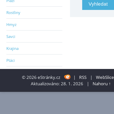
Plazi
Rostliny
Hmyz
Savci
Krajina
Ptáci
© 2026 eStránky.cz
|
RSS
|
WebSlice
Aktualizováno: 28. 1. 2026
|
Nahoru ↑