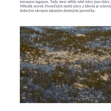
travnatou lagunou. Tady mezi stébly tuhé trávy jsou tisíce 
Několik stovek čtverečních metrů trávy a křovin je schov
šedavým závojem utkaným drobnými pavoučky.