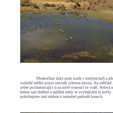
Přeskočíme úzký pruh souše s trnitými keři a před
rozlehlé mělké jezero zarostlé zelenou trávou. Na mělčině 
zeber pochutnávající si na trávě rostoucí ve vodě. Netrvá 
letíme nad dalšími a dalšími stády se zvyšujícími se počty.
pohybujeme nad stádem o nejméně padesáti kusech.