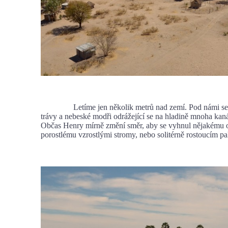
Letíme jen několik metrů nad zemí. Pod námi se st
trávy a nebeské modři odrážející se na hladině mnoha kaná
Občas Henry mírně změní směr, aby se vyhnul nějakému 
porostlému vzrostlými stromy, nebo solitérně rostoucím p