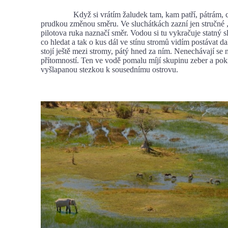
Když si vrátím žaludek tam, kam patří, pátrám, co
prudkou změnou směru. Ve sluchátkách zazní jen stručné 
pilotova ruka naznačí směr. Vodou si tu vykračuje statný sl
co hledat a tak o kus dál ve stínu stromů vidím postávat dal
stojí ještě mezi stromy, pátý hned za ním. Nenechávají se ni
přítomností. Ten ve vodě pomalu míjí skupinu zeber a pok
vyšlapanou stezkou k sousednímu ostrovu.