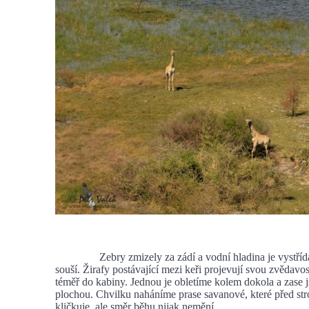
Zebry zmizely za zádí a vodní hladina je vystřídán
souší. Žirafy postávající mezi keři projevují svou zvědavo
téměř do kabiny. Jednou je obletíme kolem dokola a zase 
plochou. Chvilku naháníme prase savanové, které před str
kličkuje, ale směr běhu nijak nemění.