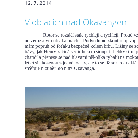
12. 7. 2014
V oblacích nad Okavangem
Rotor se roztáčí stále rychleji a rychleji. Proud vz
od země a víří oblaka prachu. Podvědomě zkontroluji zapn
mám popruh od foťáku bezpečně kolem krku. Ližiny se zdv
trávy, jak Henry začíná s vrtulníkem stoupat. Lehký stroj 
chatrčí a přenese se nad hlavami několika rybářů na moko
letící síť hozenou z jedné loďky, ale to se již se stroj naklá
směřuje hlouběji do nitra Okavanga.