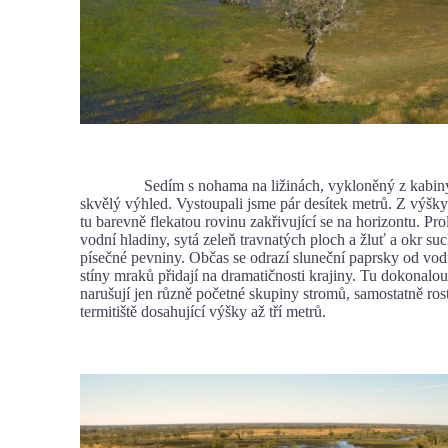
Sedím s nohama na ližinách, vykloněný z kabiny 
skvělý výhled. Vystoupali jsme pár desítek metrů. Z výšk
tu barevně flekatou rovinu zakřivující se na horizontu. Pro
vodní hladiny, sytá zeleň travnatých ploch a žluť a okr suc
písečné pevniny. Občas se odrazí sluneční paprsky od vod
stíny mraků přidají na dramatičnosti krajiny. Tu dokonalou
narušují jen různě početné skupiny stromů, samostatně ros
termitiště dosahující výšky až tří metrů.