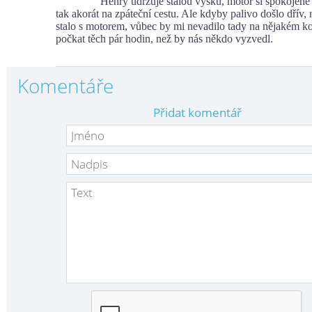
Henry udržuje stálou výšku, motor si spokojeně př
tak akorát na zpáteční cestu. Ale kdyby palivo došlo dřív,
stalo s motorem, vůbec by mi nevadilo tady na nějakém k
počkat těch pár hodin, než by nás někdo vyzvedl.
Komentáře
Přidat komentář