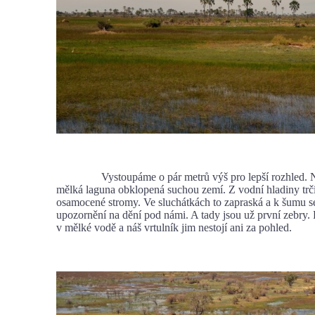
Vystoupáme o pár metrů výš pro lepší rozhled. N
mělká laguna obklopená suchou zemí. Z vodní hladiny trč
osamocené stromy. Ve sluchátkách to zapraská a k šumu se
upozornění na dění pod námi. A tady jsou už první zebry. 
v mělké vodě a náš vrtulník jim nestojí ani za pohled.