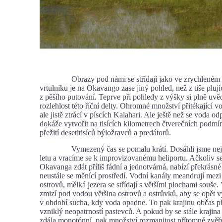
Obrazy pod námi se střídají jako ve zrychleném f
vrtulníku je na Okavango zase jiný pohled, než z tiše pluj
z pěšího putování. Teprve při pohledy z výšky si plně uv
rozlehlost této říční delty. Ohromné množství přitékající 
ale jistě ztrácí v píscích Kalahari. Ale ještě než se voda od
dokáže vytvořit na tisících kilometrech čtverečních podm
přežití desetitisíců býložravců a predátorů.
Vymezený čas se pomalu krátí. Dosáhli jsme nejz
letu a vracíme se k improvizovanému heliportu. Ačkoliv s
Okavanga zdát příliš fádní a jednotvárná, nabízí překrásn
neustále se měnící prostředí. Vodní kanály meandrují mez
ostrovů, mělká jezera se střídají s většími plochami souše
zmizí pod vodou většina ostrovů a ostrůvků, aby se opět v
v období sucha, kdy voda opadne. To pak krajinu občas př
vzniklý neopatrností pastevců. A pokud by se stále kraji
zdála monotónní, pak množství rozmanitost přítomné zvěře