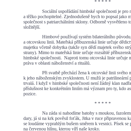
* * * * *
Sociální uspořádání himbské společnosti je pro nás
a těžko pochopitelné. Zjednodušeně bych to popsal jako m
společnost s patriarchálními sklony. Odborně vysvětleno to
složitější.
Himbové používají systém bilaterálního původu, 
a otcovskou linii. Mateřská příbuzenská linie určuje dědi
majetku včetně dobytka (takže syn dědí majetek svého str
strany). Mimo to mateřská linie určuje rozsáhlé příbuzens
himbské společnosti. Naproti tomu otcovská linie určuje m
práva v oblasti náboženství a rituálů.
Při svatbě přechází žena k otcovské linii svého man
k jeho náboženským zvyklostem. U mužů je patrilineární p
trvalá. I když v himbské společnosti není žádný klan nadř
příslušnost ke konkrétním liniím má význam pro ty, kdo as
pozice.
* * * * *
Na záda si nahodíme batohy s moukou, fazolemi a
dary, já si na krk pověsil foťák, Jitka v ruce připravenou
se loudáme vyprahlým bušem směrem k vesnici. Písek se 
na červenou hlínu, kterou víří naše kroky.