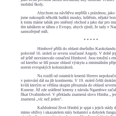
mobilní školy.
Abychom na návštěvu nepřišli s prázdnou, jako da
jsme nakoupili několik balíků mouky, luštěnin, nějaké bon
k tomu máme tabák pro směnný obchod a jako dar pro muž
tím tabákem se táhnu z Evropy, abych zjistil, že tady v Nam
samozřejmě míň.
* * * * *
Himbové přišli do oblasti dnešního Kaokolandu 
polovině 16. století ze severu současné Angoly. V době je
ně ještě neexistovalo označení Himbové. Jsou totožní s e
od kterého se liší pouze oblastí výskytu a minimálním přij
norem evropských kolonizátorů.
Na rozdíl od ostatních kmenů Herero nepokračov
v putování dál na jih kontinentu. V 19. století čelili útok
kvůli kterým se většina skupin přesunula do oblastí severn
Kunene. Již zde usídlené kmeny z národa Ngambwe začal
říkat Ovahimbové. V překladu znamená slovo Himba „ j
znamená „víc než jeden“.
Každodenní život Himbů je spjat s jejich stády do
mimo obživy i ukazatelem míry bohatství a dobytek funguj