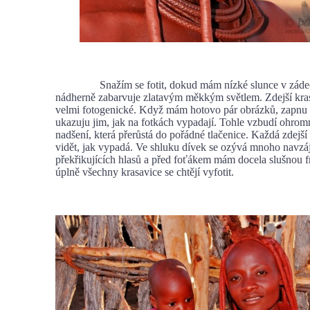
Snažím se fotit, dokud mám nízké slunce v zádech
nádherně zabarvuje zlatavým měkkým světlem. Zdejší kra
velmi fotogenické. Když mám hotovo pár obrázků, zapnu d
ukazuju jim, jak na fotkách vypadají. Tohle vzbudí ohro
nadšení, která přerůstá do pořádné tlačenice. Každá zdejší
vidět, jak vypadá. Ve shluku dívek se ozývá mnoho navzá
překřikujících hlasů a před foťákem mám docela slušnou f
úplně všechny krasavice se chtějí vyfotit.