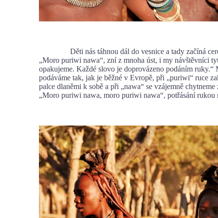
Děti nás táhnou dál do vesnice a tady začíná cerem
„Moro puriwi nawa“, zní z mnoha úst, i my návštěvníci t
opakujeme. Každé slovo je doprovázeno podáním ruky.“ 
podáváme tak, jak je běžné v Evropě, při „puriwi“ ruce 
palce dlaněmi k sobě a při „nawa“ se vzájemně chytneme z
„Moro puriwi nawa, moro puriwi nawa“, potřásání rukou 