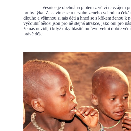
Vesnice je obehnána plotem z větví navzájem pr
pruhy lýka. Zastavíme se u nezahrazeného vchodu a čeká
dlouho a všimnou si nás děti a hned se s křikem ženou k 
vyčouhlí běloši jsou pro ně stejná atrakce, jako oni pro nás
že nás nevidí, i když díky hlasitému řevu velmi dobře vědí
právě děje.