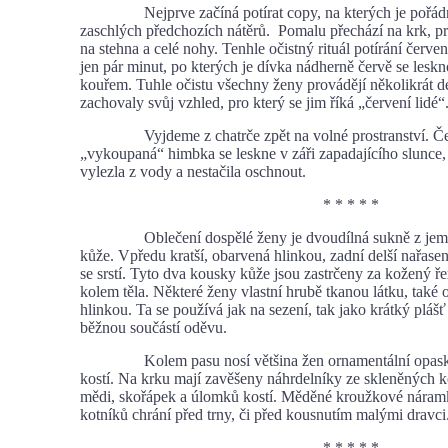
Nejprve začíná potírat copy, na kterých je pořádn
zaschlých předchozích nátěrů. Pomalu přechází na krk, pr
na stehna a celé nohy. Tenhle očistný rituál potírání červe
jen pár minut, po kterých je dívka nádherně červě se lesk
kouřem. Tuhle očistu všechny ženy provádějí několikrát d
zachovaly svůj vzhled, pro který se jim říká „červení lidé“
Vyjdeme z chatrče zpět na volné prostranství. Če
„vykoupaná“ himbka se leskne v záři zapadajícího slunce,
vylezla z vody a nestačila oschnout.
* * * * *
Oblečení dospělé ženy je dvoudílná sukně z jemn
kůže. Vpředu kratší, obarvená hlinkou, zadní delší nařase
se srstí. Tyto dva kousky kůže jsou zastrčeny za kožený 
kolem těla. Některé ženy vlastní hrubě tkanou látku, také
hlinkou. Ta se používá jak na sezení, tak jako krátký plášť
běžnou součástí oděvu.
Kolem pasu nosí většina žen ornamentální opasky
kostí. Na krku mají zavěšeny náhrdelníky ze skleněných 
mědi, skořápek a úlomků kostí. Měděné kroužkové nára
kotníků chrání před trny, či před kousnutím malými dravci
* * * * *