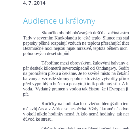
4. 7. 2014
Audience u královny
Skončilo období občasných dešťů a začíná astron
Tady v severním Kaokolandu je ještě teplo. Slunce má stále
paprsky pěkně rozpalují vzduch na teplotu přesahující třice
Bezmračné noci nejsou nijak mrazivé, teplota během nich 
pohodových deset stupňů.
Táboříme mezi obrovskými žulovými balvany a tr
pár desítek kilometrů severozápadně od Ondangwy. Sedí
na prohřátém písku a čekáme. Je to skvělé místo na čekán
balvany a vzrostlé stromy spolu s křovisky vytvořily přir
před vyprahlým bušem a poskytují tolik potřebný stín. A hl
voda. Vydatný pramen s vodou tak čistou, že i Evropan j
pít.
Ručičky na hodinkách se vlečou hlemýždím tem
má svůj čas a v Africe se nespěchá. Vždyť kromě nás dvo
v okolí nikdo hodinky nemá. A kdo nemá hodinky, tak ne
důvod ke stresu.
Občas k nám dolehne vzdálené bučení krav, nebo