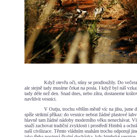
Když otevřu oči, stíny se prodloužily. Do večera j
ale stejně tady musíme čekat na posla. I když byl náš vzka
tady déle než den. Snad dnes, nebo zítra, dostaneme králo
navštívit vesnici.
V Outju, trochu větším městě víc na jihu, jsme dos
spíše striktní příkaz: do vesnice nebrat žádné plastové lahv
hlavně tam žádné nádoby moderního věku nenechávat. Vl
snaží zachovat tradiční zvyklosti i prostředí Himbů a ochrá
naší civilizace. Těmto vládním snahám trochu odporují jin
jako třeba povinná školní docházka, kdy himbské vesnice 