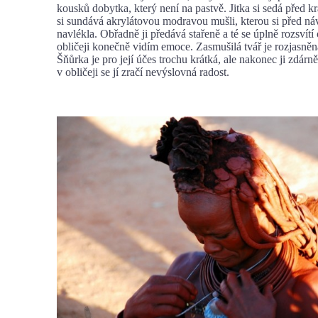
kousků dobytka, který není na pastvě. Jitka si sedá před k
si sundává akrylátovou modravou mušli, kterou si před ná
navlékla. Obřadně ji předává stařeně a té se úplně rozsvítí 
obličeji konečně vidím emoce. Zasmušilá tvář je rozjasn
Šňůrka je pro její účes trochu krátká, ale nakonec ji zdárně
v obličeji se jí zračí nevýslovná radost.