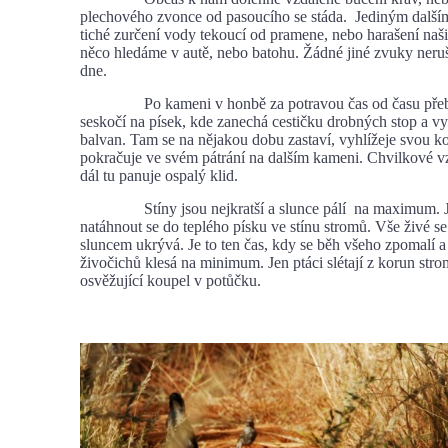
plechového zvonce od pasoucího se stáda. Jediným další
tiché zurčení vody tekoucí od pramene, nebo harašení naš
něco hledáme v autě, nebo batohu. Žádné jiné zvuky neruš
dne.
Po kameni v honbě za potravou čas od času přeb
seskočí na písek, kde zanechá cestičku drobných stop a vy
balvan. Tam se na nějakou dobu zastaví, vyhlížeje svou ko
pokračuje ve svém pátrání na dalším kameni. Chvilkové vz
dál tu panuje ospalý klid.
Stíny jsou nejkratší a slunce pálí na maximum. Je
natáhnout se do teplého písku ve stínu stromů. Vše živé se
sluncem ukrývá. Je to ten čas, kdy se běh všeho zpomalí a 
živočichů klesá na minimum. Jen ptáci slétají z korun str
osvěžující koupel v potůčku.