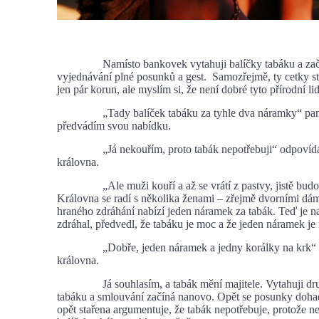
Namísto bankovek vytahuji balíčky tabáku a začí
vyjednávání plné posunků a gest. Samozřejmě, ty cetky st
jen pár korun, ale myslím si, že není dobré tyto přírodní lid
„Tady balíček tabáku za tyhle dva náramky“ pan
předvádím svou nabídku.
„Já nekouřím, proto tabák nepotřebuji“ odpovídá 
královna.
„Ale muži kouří a až se vrátí z pastvy, jistě budou
Královna se radí s několika ženami – zřejmě dvorními dám
hraného zdráhání nabízí jeden náramek za tabák. Teď je n
zdráhal, předvedl, že tabáku je moc a že jeden náramek j
„Dobře, jeden náramek a jedny korálky na krk“ 
královna.
Já souhlasím, a tabák mění majitele. Vytahuji dru
tabáku a smlouvání začíná nanovo. Opět se posunky doha
opět stařena argumentuje, že tabák nepotřebuje, protože ne