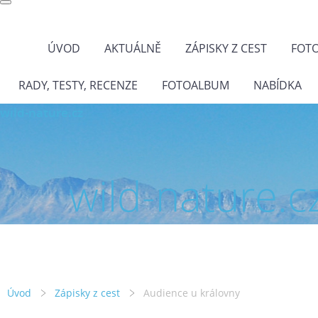
ÚVOD
AKTUÁLNĚ
ZÁPISKY Z CEST
FOT
RADY, TESTY, RECENZE
FOTOALBUM
NABÍDKA
wild-nature.cz
wild-nature.c
Úvod
Zápisky z cest
Audience u královny