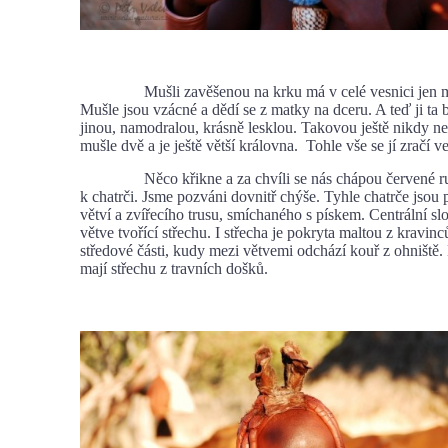
Mušli zavěšenou na krku má v celé vesnici jen má
Mušle jsou vzácné a dědí se z matky na dceru. A teď ji ta b
jinou, namodralou, krásně lesklou. Takovou ještě nikdy n
mušle dvě a je ještě větší královna. Tohle vše se jí zračí ve
Něco křikne a za chvíli se nás chápou červené ruc
k chatrči. Jsme pozváni dovnitř chýše. Tyhle chatrče jsou 
větví a zvířecího trusu, smíchaného s pískem. Centrální sl
větve tvořící střechu. I střecha je pokryta maltou z kravin
středové části, kudy mezi větvemi odchází kouř z ohniště.
mají střechu z travních došků.