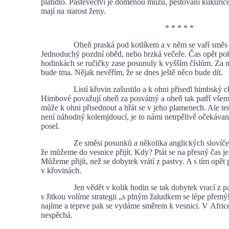
platidlo. Pastevectví je doménou mužů, pěstování kukuřic
mají na starost ženy.
* * * * *
Oheň praská pod kotlíkem a v něm se vaří směs rýž
Jednoduchý pozdní oběd, nebo brzká večeře. Čas opět pok
hodinkách se ručičky zase posunuly k vyšším číslům. Za n
bude tma. Nějak nevěřím, že se dnes ještě něco bude dít.
Listí křovin zašustilo a k ohni přisedl himbský ch
Himbové považují oheň za posvátný a oheň tak patří vše
může k ohni přisednout a hřát se v jeho plamenech. Ale te
není náhodný kolemjdoucí, je to námi netrpělivě očekávan
posel.
Ze směsi posunků a několika anglických slovíče
že můžeme do vesnice přijít. Kdy? Ptát se na přesný čas j
Můžeme přijít, než se dobytek vrátí z pastvy. A s tím opět 
v křovinách.
Jen vědět v kolik hodin se tak dobytek vrací z p
s Jitkou volíme strategii „s plným žaludkem se lépe přemýš
najíme a teprve pak se vydáme směrem k vesnici. V Africe
nespěchá.