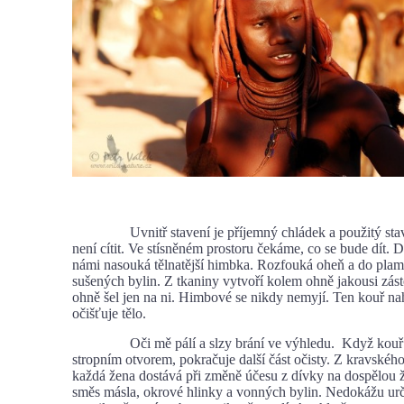
Uvnitř stavení je příjemný chládek a použitý stave
není cítit. Ve stísněném prostoru čekáme, co se bude dít. D
námi nasouká tělnatější himbka. Rozfouká oheň a do plam
sušených bylin. Z tkaniny vytvoří kolem ohně jakousi zás
ohně šel jen na ni. Himbové se nikdy nemyjí. Ten kouř na
očišťuje tělo.
Oči mě pálí a slzy brání ve výhledu. Když kouř 
stropním otvorem, pokračuje další část očisty. Z kravského
každá žena dostává při změně účesu z dívky na dospělou ž
směs másla, okrové hlinky a vonných bylin. Nedokážu určit,