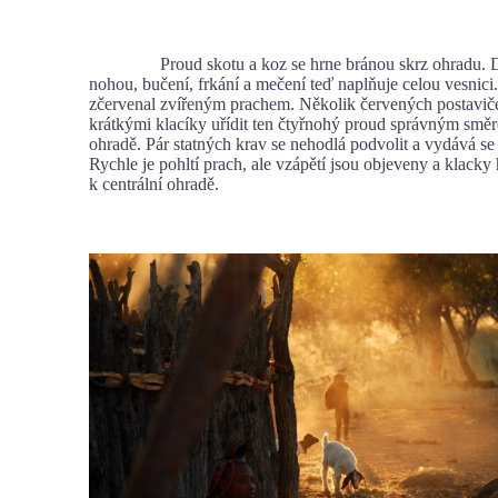
Proud skotu a koz se hrne bránou skrz ohradu. D
nohou, bučení, frkání a mečení teď naplňuje celou vesnic
zčervenal zvířeným prachem. Několik červených postaviče
krátkými klacíky uřídit ten čtyřnohý proud správným směr
ohradě. Pár statných krav se nehodlá podvolit a vydává se 
Rychle je pohltí prach, ale vzápětí jsou objeveny a klacky
k centrální ohradě.