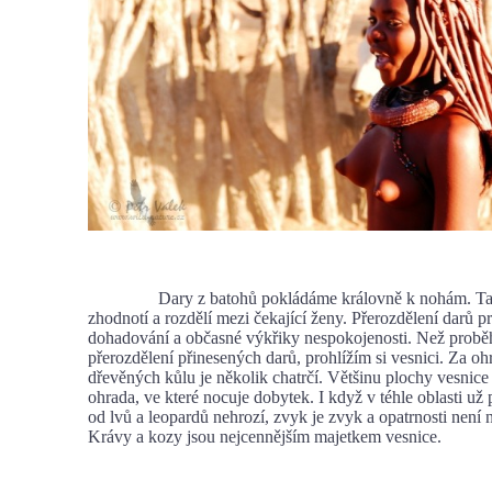
Dary z batohů pokládáme královně k nohám. Ta 
zhodnotí a rozdělí mezi čekající ženy. Přerozdělení darů p
dohadování a občasné výkřiky nespokojenosti. Než probě
přerozdělení přinesených darů, prohlížím si vesnici. Za oh
dřevěných kůlu je několik chatrčí. Většinu plochy vesnice 
ohrada, ve které nocuje dobytek. I když v téhle oblasti už
od lvů a leopardů nehrozí, zvyk je zvyk a opatrnosti není 
Krávy a kozy jsou nejcennějším majetkem vesnice.