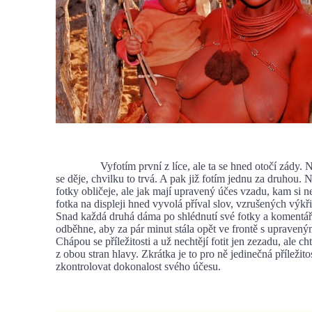
Vyfotím první z líce, ale ta se hned otočí zády. N
se děje, chvilku to trvá. A pak již fotím jednu za druhou. N
fotky obličeje, ale jak mají upravený účes vzadu, kam si 
fotka na displeji hned vyvolá příval slov, vzrušených výkř
Snad každá druhá dáma po shlédnutí své fotky a komentář
odběhne, aby za pár minut stála opět ve frontě s upraven
Chápou se příležitosti a už nechtějí fotit jen zezadu, ale cht
z obou stran hlavy. Zkrátka je to pro ně jedinečná příležitos
zkontrolovat dokonalost svého účesu.