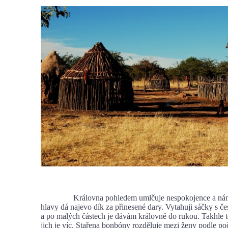
Královna pohledem umlčuje nespokojence a nám
hlavy dá najevo dík za přinesené dary. Vytahuji sáčky s 
a po malých částech je dávám královně do rukou. Takhle 
jich je víc. Stařena bonbóny rozděluje mezi ženy podle poč