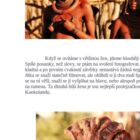
Když se uvítáme s většinou žen, jdeme hlouběji d
Spíše posunky, než slovy, se ptám na svolení fotografovat
kladná a po prvním cvaknutí závěrky nenastává žádná nega
Jitka se snaží statečně filmovat, ale oblíbili si ji dva malí š
se na ní věší, snaží se jí vyšplhat na hlavu, nebo alespoň 
na ramena. Ta dlouhá bílá žena je tou nejlepší prolejzačko
Kaokolandu.