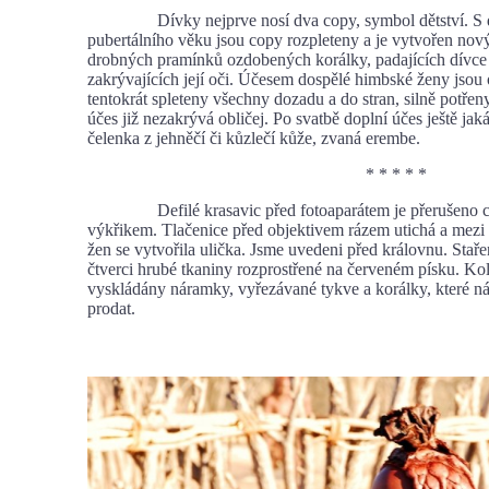
Dívky nejprve nosí dva copy, symbol dětství. S 
pubertálního věku jsou copy rozpleteny a je vytvořen no
drobných pramínků ozdobených korálky, padajících dívce 
zakrývajících její oči. Účesem dospělé himbské ženy jsou
tentokrát spleteny všechny dozadu a do stran, silně potřen
účes již nezakrývá obličej. Po svatbě doplní účes ještě ja
čelenka z jehněčí či kůzlečí kůže, zvaná erembe.
* * * * *
Defilé krasavic před fotoaparátem je přerušeno c
výkřikem. Tlačenice před objektivem rázem utichá a mezi
žen se vytvořila ulička. Jsme uvedeni před královnu. Staře
čtverci hrubé tkaniny rozprostřené na červeném písku. Ko
vyskládány náramky, vyřezávané tykve a korálky, které n
prodat.