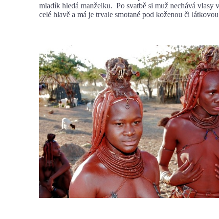
mladík hledá manželku. Po svatbě si muž nechává vlasy v
celé hlavě a má je trvale smotané pod koženou či látkovo