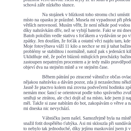
schová záře nízkého slunce.
Na stojánek v blízkosti toho stromu chci umístit v
místo na opasku je prázdné. Musela mi vypadnout při pře
větších nerovností. Musím věřit, že není někde pod vodou 
díky nahrávkám dřív, než se vybijí baterie. Fakt se mi dne
Batoh položím vedle stativu s foťákem a vydávám se po vl
zpátky. Jen doufám, že foťák a ostatní věci najdu tam, kde
Moje fotovýbava váží 11 kilo a nechce se mi ji tahat baž
problémy se stabilitou i normálně, natož pak s jedenácti ki
Uklidňuje mě, že počet bláznů milujících procházky bažin
zastoupen nepatrným procentem a je tedy málo pravděpod
objeví dva na stejném místě a ve stejném čase.
Během pátrání po ztracené vábničce občas ovlad
nějakou nahrávku a dávám pozor, zda ji nezaslechnu někde
Jasně že ptactvo kolem má zrovna podvečerní hodinku zpě
nemám moc šancí se orientovat podle toho správného zvu
smiřuji se ztrátou, ale chci dojít až na místo, kde jsem ji n
měl. Takže si zase nabírám do bot, zakopávám o větve a n
mi dneska nic nevychází.
Vábničku jsem našel. Samozřejmě byla na místě, 
snažil fotit dospělého ťuhýka. Asi mi sklouzla při sundává
to nebylo tak jednoduché, díky jejímu maskování jsem ji v t