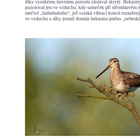
díky vysokému travnímu porostu zůstával skrytý. Bekasin
pozoroval jen ve vzduchu, kdy sameček při střemhlavém 
mečivé „huhuhuhuhu“, jež vzniká vibrací konců roztažený
ve vzduchu a díky jemuž dostala bekasina jméno „nebesk