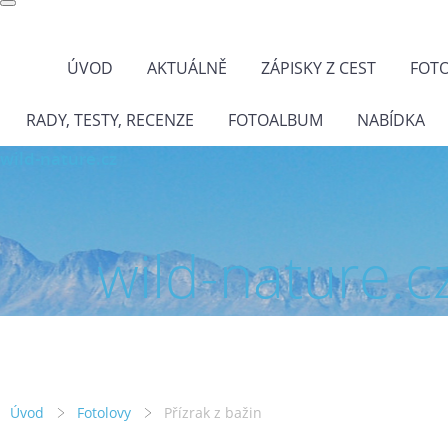
ÚVOD
AKTUÁLNĚ
ZÁPISKY Z CEST
FOT
RADY, TESTY, RECENZE
FOTOALBUM
NABÍDKA
wild-nature.cz
wild-nature.c
Úvod
Fotolovy
Přízrak z bažin