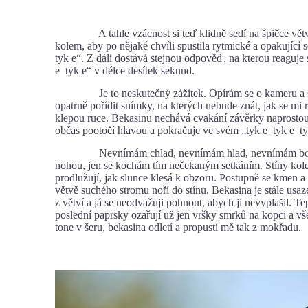
A tahle vzácnost si teď klidně sedí na špičce větve,
kolem, aby po nějaké chvíli spustila rytmické a opakující 
tyk e“. Z dáli dostává stejnou odpověď, na kterou reaguje
e tyk e“ v délce desítek sekund.
Je to neskutečný zážitek. Opírám se o kameru a s
opatrně pořídit snímky, na kterých nebude znát, jak se mi 
klepou ruce. Bekasinu nechává cvakání závěrky naprostou
občas pootočí hlavou a pokračuje ve svém „tyk e tyk e ty
Nevnímám chlad, nevnímám hlad, nevnímám bole
nohou, jen se kochám tím nečekaným setkáním. Stíny kol
prodlužují, jak slunce klesá k obzoru. Postupně se kmen a 
větvě suchého stromu noří do stínu. Bekasina je stále usaz
z větví a já se neodvažuji pohnout, abych ji nevyplašil. T
poslední paprsky ozařují už jen vršky smrků na kopci a vš
tone v šeru, bekasina odletí a propustí mě tak z mokřadu.