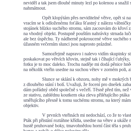
neviděl a tak jsem dlouhé minuty lezl po kolenou a snažil s
nahmátnout.
Opět klopýtám přes neviditelné větve, opět si nab
vracím se k odloženému foťáku šťastný z nálezu vábničky
stojánek blízko suchého stromu, sám zacouvám do křoví z
na vhodný objekt. Postupně pouštím nahrávky strnada luč
ale bez úspěchu. Ty nádherně pokroucené větve suchého 
úžasném večerním slunci jsou naprosto prázdné.
Samozřejmě napravo i nalevo vidím skupinky st
poskakovat po větvích křovin, stejně tak i číhající ťuhýky,
fotku je to moc daleko. Trochu naděje mi dodá pěnice hněd
na několik vteřin usedne na suchou větev v zorném poli, al
Slunce se sklání k obzoru, nohy
mě
v mokrých 
z dlouhého stání i bolí. Uvažuji, že focení pro dnešek zab
dám pořádný oběd společně s večeří. Těsně před tím, než
ze stativu, zahlédnu koutkem oka zleva přilétajícího ptáka 
směřujícího přesně k tomu suchému stromu, na který má
objektiv.
V prvních vteřinách mi nedochází, co že to vlastn
Pták při přistání roztáhne křídla, usedne na větev a ukáže m
hustě pruhované boky, tmavohnědou horní část těla s pru
barvy a zobák o délce poloviny těla.