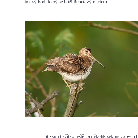
tmavý bod, který se blíží třepetavým letem.
Stisknu tlačítko ještě na několik sekund, abych b