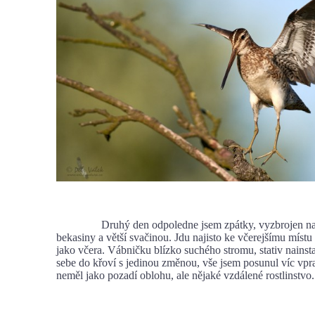
Druhý den odpoledne jsem zpátky, vyzbrojen nah
bekasiny a větší svačinou. Jdu najisto ke včerejšímu místu
jako včera. Vábničku blízko suchého stromu, stativ nainsta
sebe do křoví s jedinou změnou, vše jsem posunul víc vpr
neměl jako pozadí oblohu, ale nějaké vzdálené rostlinstvo.