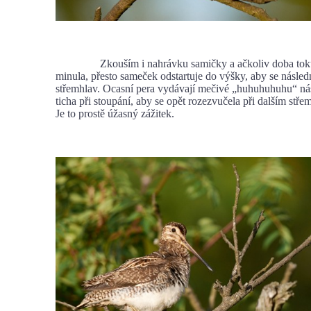
Zkouším i nahrávku samičky a ačkoliv doba toku 
minula, přesto sameček odstartuje do výšky, aby se následn
střemhlav. Ocasní pera vydávají mečivé „huhuhuhuhu“ ná
ticha při stoupání, aby se opět rozezvučela při dalším stř
Je to prostě úžasný zážitek.