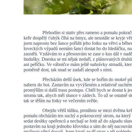
Přehodím si stativ přes rameno a pomalu pokračuji
keře dospělý ťuhýk číhá na hmyz, ale neustále se kryje vě
jsem naprosto bez šance pořídit jeho fotku na větvi a běh
loveckých výpadů nemám šanci dostat ho do hledáčku, na
zaostřit. Vzdávám to a přesouvám se zase o kus dál v naděj
lindušky. Dneska se mi nějak nedaří, z plánovaných druhů
ani peříčko. Ve vábničce mám ještě nahrávky strnadů, kter
poměrně dost, tak snad se zadaří alespoň s nimi.
Přecházím delší úsek, kde se bořím do mokré půdy
naberu do bot. Zastavím na vyvýšeném a relativně suchém
promýšlím si další trasu postupu. Chtěl bych se dostat k
stromu tak, abych měl slunce v zádech. To už se ostatně s
tak se těším na fotky ve večerním světle.
Obejdu větší tůňku, protáhnu se mezi dvěma keři 
pomalu obcházím ten suchý a pokroucený strom, na který 
sedat desítky opeřenců a nechají se fotit až do západu slun
postavím na kraji jednoho křoviska a sám do něj nacouvá
pružnost větví dovolí. Jsem krytý ze tří stran a při pohled