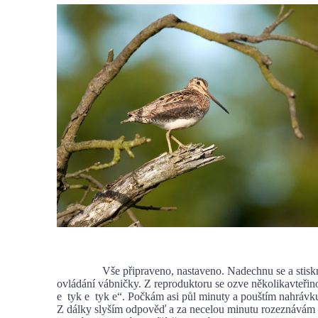
Vše připraveno, nastaveno. Nadechnu se a stisknu
ovládání vábničky. Z reproduktoru se ozve několikavteřin
e tyk e tyk e“. Počkám asi půl minuty a pouštím nahrávk
Z dálky slyším odpověď a za necelou minutu rozeznávám 