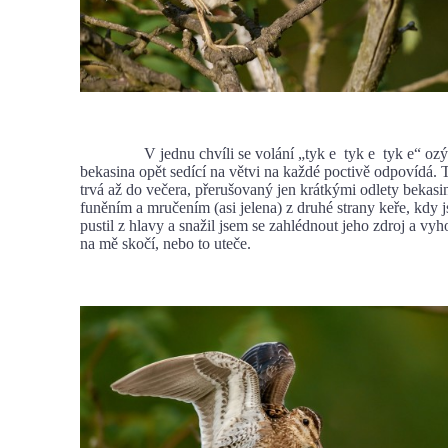
V jednu chvíli se volání „tyk e tyk e tyk e“ ozývá 
bekasina opět sedící na větvi na každé poctivě odpovídá. 
trvá až do večera, přerušovaný jen krátkými odlety bekas
funěním a mručením (asi jelena) z druhé strany keře, kdy 
pustil z hlavy a snažil jsem se zahlédnout jeho zdroj a vyhod
na mě skočí, nebo to uteče.