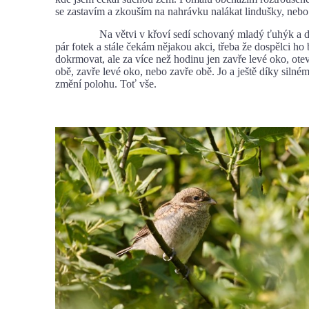
se zastavím a zkouším na nahrávku nalákat lindušky, nebo 
Na větvi v křoví sedí schovaný mladý ťuhýk a dř
pár fotek a stále čekám nějakou akci, třeba že dospělci ho
dokrmovat, ale za více než hodinu jen zavře levé oko, otev
obě, zavře levé oko, nebo zavře obě. Jo a ještě díky silné
změní polohu. Toť vše.