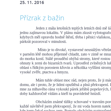
25. 11. 2016
Přízrak z bažin
Jeden z mála letošních teplých letních dnů mě lák
jednu zajímavou lokalitu. V plánu mám zkusit vyfotografo
kdybych měl opravdu hodně štěstí, třeba i pěnici vlašskou,
párkrát pozoroval v minulosti.
Místo je to divoké, vystavené neustálým větrům,
v parném létě mohou příjemně chladit, zato v zimě se mraz
do morku kostí. Stálé proudění ohýbá stromy, které rosto
ohnuty k zemi do bizarních tvarů. Uprostřed zvlněných luk
oblast s řídkým porostem křovin a několika vyššími stromy.
vysoké zvěře, ptactva a hmyzu.
Mám tuhle oblast moc rád, nejen proto, že ji mám
domu, ale i proto, že je lidmi opuštěná a plná překvapení. 
mne za mlhavého rána vykoukl párek jeřábů popelavých, k
doby každoročně vídám a kteří tu pravidelně hnízdí.
Obcházím známé tůňky schované v travním porost
každé návštěvě jsem překvapený, že mi voda horem natekl
kde jsem čekal suchou zem. Pomalu obcházím roztroušené