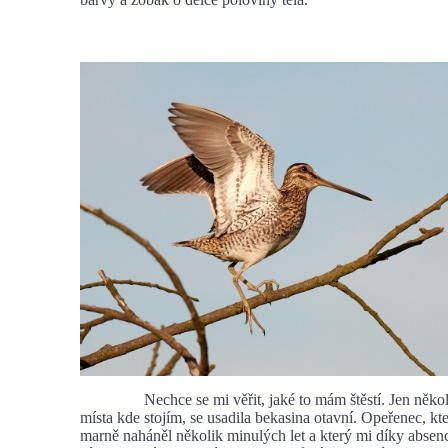
Nechce se mi věřit, jaké to mám štěstí. Jen několi
místa kde stojím, se usadila bekasina otavní. Opeřenec, kt
marně naháněl několik minulých let a který mi díky absenci