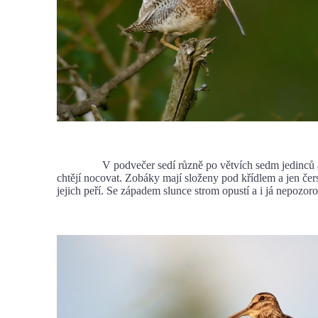
V podvečer sedí různě po větvích sedm jedinců a tv
chtějí nocovat. Zobáky mají složeny pod křídlem a jen čers
jejich peří. Se západem slunce strom opustí a i já nepozo