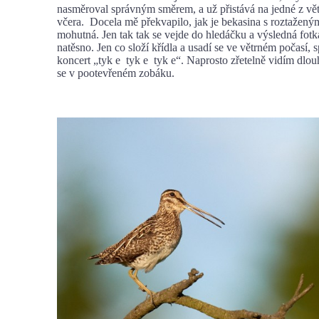
nasměroval správným směrem, a už přistává na jedné z vět
včera. Docela mě překvapilo, jak je bekasina s roztaženým
mohutná. Jen tak tak se vejde do hledáčku a výsledná fotk
natěsno. Jen co složí křídla a usadí se ve větrném počasí, s
koncert „tyk e tyk e tyk e“. Naprosto zřetelně vidím dlou
se v pootevřeném zobáku.