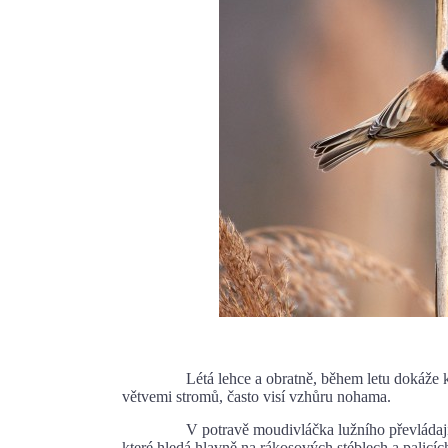
Létá lehce a obratně, během letu dokáže kličkov
větvemi stromů, často visí vzhůru nohama.
V potravě moudivláčka lužního převládají drobn
které hledá hlavně na rákosových stéblech a palicí