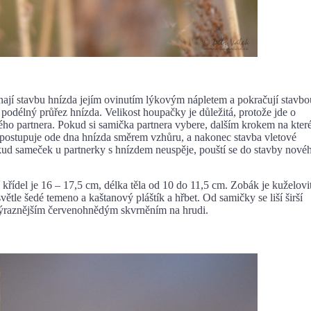
avbu hnízda jejím ovinutím lýkovým nápletem a pokračují stavbo
odélný průřez hnízda. Velikost houpačky je důležitá, protože jde o
svého partnera. Pokud si samička partnera vybere, dalším krokem na kte
erá postupuje ode dna hnízda směrem vzhůru, a nakonec stavba vletové
okud sameček u partnerky s hnízdem neuspěje, pouští se do stavby nové
l je 16 – 17,5 cm, délka těla od 10 do 11,5 cm. Zobák je kuželovi
ětle šedé temeno a kaštanový pláštík a hřbet. Od samičky se liší širší
výraznějším červenohnědým skvrněním na hrudi.