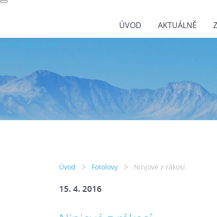
ÚVOD
AKTUÁLNĚ
wild-nature.cz
Úvod
Fotolovy
Ninjové z rákosí
15. 4. 2016