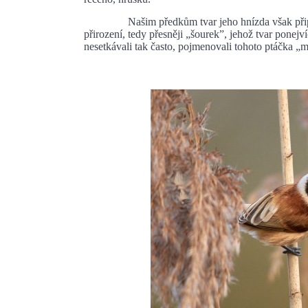
Našim předkům tvar jeho hnízda však připomín
přirození, tedy přesněji „šourek”, jehož tvar ponej
nesetkávali tak často, pojmenovali tohoto ptáčka „