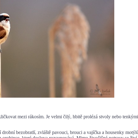
at mezi rákosím. Je velmi čilý, hbitě prolézá stvoly nebo tenkým
í bezobratlí, zvláště pavouci, brouci a vajíčka a housenky motýl
ch orobince, které doslova rozcupovává. Mimo živočišné potravy se živí