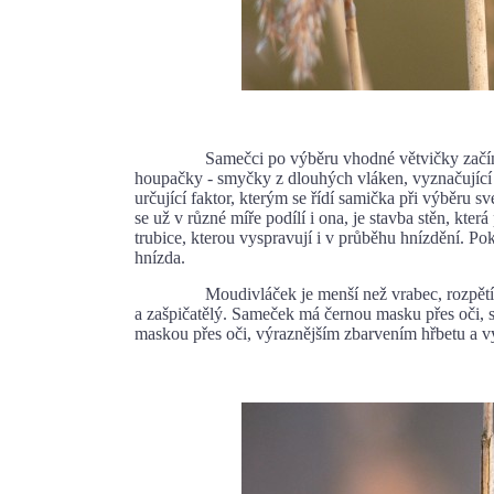
Samečci po výběru vhodné větvičky začínají st
houpačky - smyčky z dlouhých vláken, vyznačující p
určující faktor, kterým se řídí samička při výběru 
se už v různé míře podílí i ona, je stavba stěn, kt
trubice, kterou vyspravují i v průběhu hnízdění. P
hnízda.
Moudivláček je menší než vrabec, rozpětí kříde
a zašpičatělý. Sameček má černou masku přes oči, sv
maskou přes oči, výraznějším zbarvením hřbetu a 