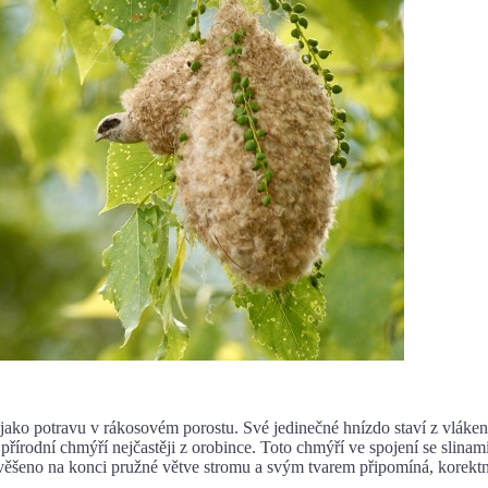
 potravu v rákosovém porostu. Své jedinečné hnízdo staví z vláken
přírodní chmýří nejčastěji z orobince. Toto chmýří ve spojení se slinam
zavěšeno na konci pružné větve stromu a svým tvarem připomíná, korekt