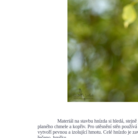
Materiál na stavbu hnízda si hledá, stejně jako
planého chmele a kopřiv. Pro utěsnění stěn používá 
vytvoří pevnou a izolující hmotu. Celé hnízdo je 
řečeno, hrušku.