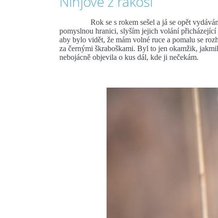
Ninjové z rákosí
Rok se s rokem sešel a já se opět vydávám n
pomyslnou hranici, slyším jejich volání přicházející
aby bylo vidět, že mám volné ruce a pomalu se rozhl
za černými škraboškami. Byl to jen okamžik, jakmile
nebojácně objevila o kus dál, kde ji nečekám.