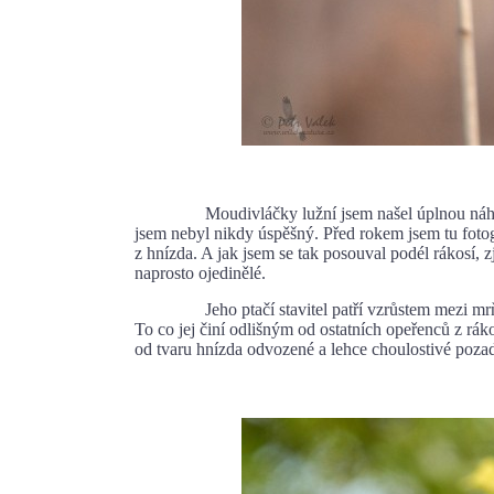
Moudivláčky lužní jsem našel úplnou náhodou. Na
jsem nebyl nikdy úspěšný. Před rokem jsem tu fotog
z hnízda. A jak jsem se tak posouval podél rákosí, z
naprosto ojedinělé.
Jeho ptačí stavitel patří vzrůstem mezi mrňous
To co jej činí odlišným od ostatních opeřenců z ráko
od tvaru hnízda odvozené a lehce choulostivé poza