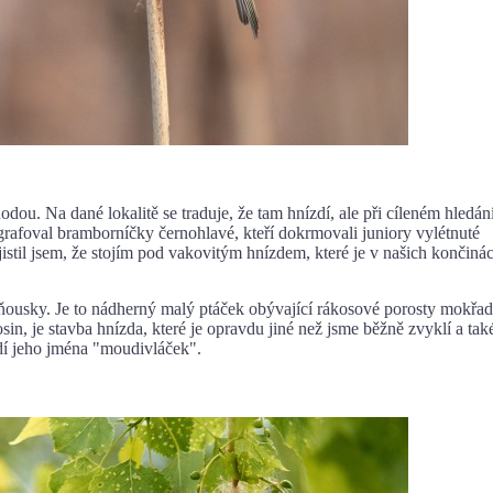
 dané lokalitě se traduje, že tam hnízdí, ale při cíleném hledán
rafoval bramborníčky černohlavé, kteří dokrmovali juniory vylétnuté
jistil jsem, že stojím pod vakovitým hnízdem, které je v našich končiná
ky. Je to nádherný malý ptáček obývající rákosové porosty mokřad
sin, je stavba hnízda, které je opravdu jiné než jsme běžně zvyklí a tak
dí jeho jména "moudivláček".