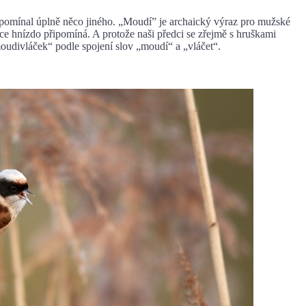
al úplně něco jiného. „Moudí” je archaický výraz pro mužské
více hnízdo připomíná. A protože naši předci se zřejmě s hruškami
moudivláček“ podle spojení slov „moudí“ a „vláčet“.