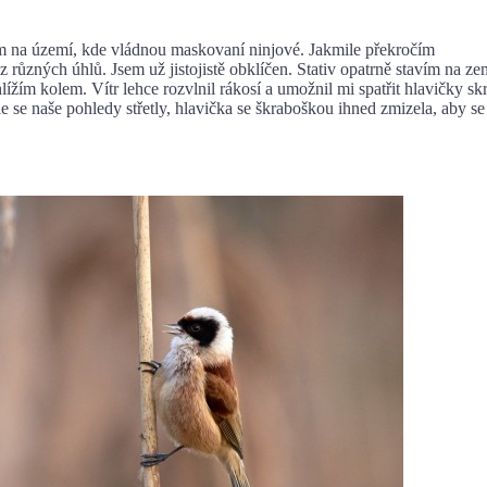
a území, kde vládnou maskovaní ninjové. Jakmile překročím
 z různých úhlů. Jsem už jistojistě obklíčen. Stativ opatrně stavím na ze
ížím kolem. Vítr lehce rozvlnil rákosí a umožnil mi spatřit hlavičky sk
 se naše pohledy střetly, hlavička se škraboškou ihned zmizela, aby se