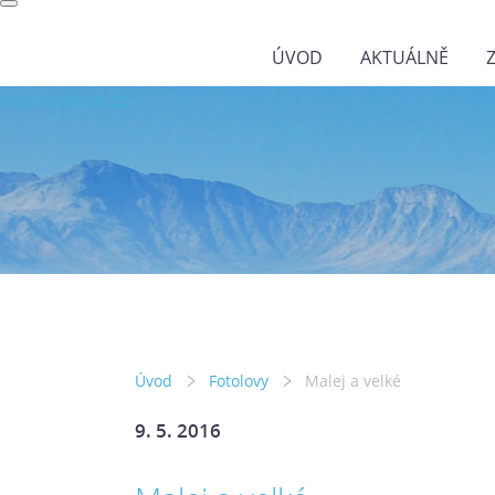
ÚVOD
AKTUÁLNĚ
wild-nature.cz
Úvod
Fotolovy
Malej a velké
9. 5. 2016