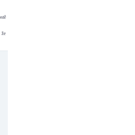
stě
, že