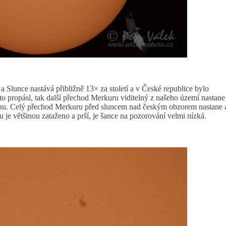
e nastává přibližně 13× za století a v České republice bylo
o propásl, tak další přechod Merkuru viditelný z našeho území nastane
ovinu. Celý přechod Merkuru před sluncem nad českým obzorem nastane 
 je většinou zataženo a prší, je šance na pozorování velmi nízká.