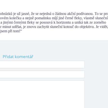
ků je už jasné, že se nejedná o žádnou akční podívanou. To se pro
ém kolečku a stejně pomalinku míjí jiné černé fleky, vlastně sluneční
 a jinými černými fleky se posouvá k horizontu a uniká tak ze zorného
r minut udělat, je znovu zachytit sluneční kotouč do objektivu. Je vidět
 jsem při tom!“
Přidat komentář