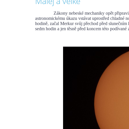
Malej a velké
Zákony nebeské mechaniky opět připravily zaj
astronomickému úkazu vstávat uprostřed chladné noc
hodině, začal Merkur svůj přechod před slunečním 
sedm hodin a jen těsně před koncem této podívané