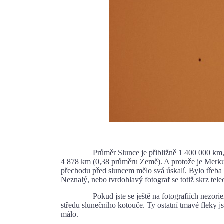
Průměr Slunce je přibližně 1 400 000 km, tedy
4 878 km (0,38 průměru Země). A protože je Merkur 
přechodu před sluncem mělo svá úskalí. Bylo třeba pou
Neznalý, nebo tvrdohlavý fotograf se totiž skrz te
Pokud jste se ještě na fotografiích nezorientov
středu slunečního kotouče. Ty ostatní tmavé fleky j
málo.