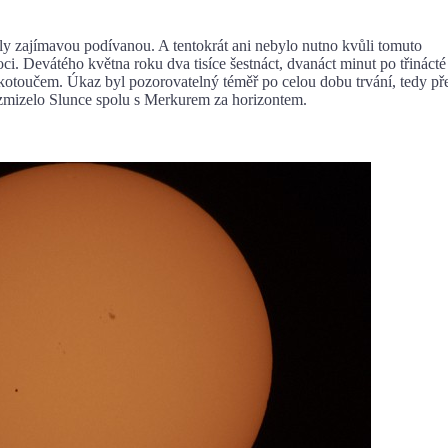
ímavou podívanou. A tentokrát ani nebylo nutno kvůli tomuto
i. Devátého května roku dva tisíce šestnáct, dvanáct minut po třinácté
kotoučem. Úkaz byl pozorovatelný téměř po celou dobu trvání, tedy př
 zmizelo Slunce spolu s Merkurem za horizontem.