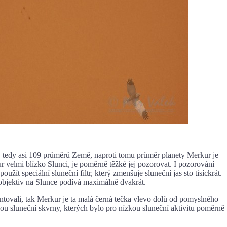
 asi 109 průměrů Země, naproti tomu průměr planety Merkur je
velmi blízko Slunci, je poměrně těžké jej pozorovat. I pozorování
žít speciální sluneční filtr, který zmenšuje sluneční jas sto tisíckrát.
leobjektiv na Slunce podívá maximálně dvakrát.
ali, tak Merkur je ta malá černá tečka vlevo dolů od pomyslného
sou sluneční skvrny, kterých bylo pro nízkou sluneční aktivitu poměrně