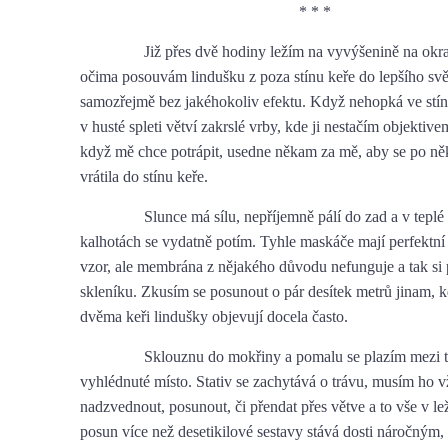
* * *
Již přes dvě hodiny ležím na vyvýšenině na okraj
očima posouvám lindušku z poza stínu keře do lepšího svě
samozřejmě bez jakéhokoliv efektu. Když nehopká ve stínu
v husté spleti větví zakrslé vrby, kde ji nestačím objektive
když mě chce potrápit, usedne někam za mě, aby se po ně
vrátila do stínu keře.
Slunce má sílu, nepříjemně pálí do zad a v teplé 
kalhotách se vydatně potím. Tyhle maskáče mají perfektn
vzor, ale membrána z nějakého důvodu nefunguje a tak si
skleníku. Zkusím se posunout o pár desítek metrů jinam, 
dvěma keři lindušky objevují docela často.
Sklouznu do mokřiny a pomalu se plazím mezi trs
vyhlédnuté místo. Stativ se zachytává o trávu, musím ho 
nadzvednout, posunout, či přendat přes větve a to vše v le
posun více než desetikilové sestavy stává dosti náročným, 