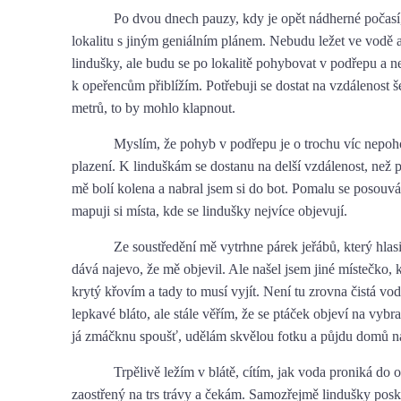
Po dvou dnech pauzy, kdy je opět nádherné počasí
lokalitu s jiným geniálním plánem. Nebudu ležet ve vodě a
lindušky, ale budu se po lokalitě pohybovat v podřepu a 
k opeřencům přiblížím. Potřebuji se dostat na vzdálenost še
metrů, to by mohlo klapnout.
Myslím, že pohyb v podřepu je o trochu víc nepoh
plazení. K linduškám se dostanu na delší vzdálenost, než p
mě bolí kolena a nabral jsem si do bot. Pomalu se posouv
mapuji si místa, kde se lindušky nejvíce objevují.
Ze soustředění mě vytrhne párek jeřábů, který hla
dává najevo, že mě objevil. Ale našel jsem jiné místečko,
krytý křovím a tady to musí vyjít. Není tu zrovna čistá vod
lepkavé bláto, ale stále věřím, že se ptáček objeví na vybr
já zmáčknu spoušť, udělám skvělou fotku a půjdu domů na
Trpělivě ležím v blátě, cítím, jak voda proniká do 
zaostřený na trs trávy a čekám. Samozřejmě lindušky posk