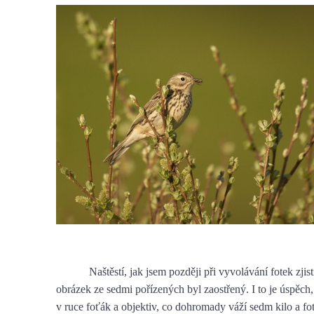
Naštěstí, jak jsem později při vyvolávání fotek zjist
obrázek ze sedmi pořízených byl zaostřený. I to je úspěch,
v ruce foťák a objektiv, co dohromady váží sedm kilo a fot