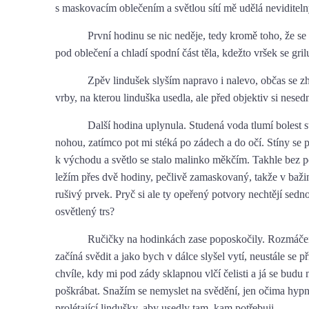
s maskovacím oblečením a světlou sítí mě udělá neviditel
První hodinu se nic neděje, tedy kromě toho, že se
pod oblečení a chladí spodní část těla, kdežto vršek se gril
Zpěv lindušek slyším napravo i nalevo, občas se 
vrby, na kterou linduška usedla, ale před objektiv si nesed
Další hodina uplynula. Studená voda tlumí bolest s
nohou, zatímco pot mi stéká po zádech a do očí. Stíny se 
k východu a světlo se stalo malinko měkčím. Takhle bez p
ležím přes dvě hodiny, pečlivě zamaskovaný, takže v baži
rušivý prvek. Pryč si ale ty opeřený potvory nechtějí sedn
osvětlený trs?
Ručičky na hodinkách zase poposkočily. Rozmáčen
začíná svědit a jako bych v dálce slyšel vytí, neustále se př
chvíle, kdy mi pod zády sklapnou vlčí čelisti a já se budu
poškrábat. Snažím se nemyslet na svědění, jen očima hypn
prolétající lindušky, aby usedly tam, kam potřebuji.