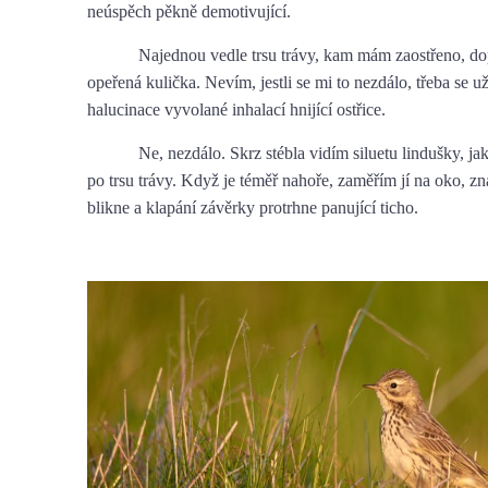
neúspěch pěkně demotivující.
Najednou vedle trsu trávy, kam mám zaostřeno, d
opeřená kulička. Nevím, jestli se mi to nezdálo, třeba se u
halucinace vyvolané inhalací hnijící ostřice.
Ne, nezdálo. Skrz stébla vidím siluetu lindušky, j
po trsu trávy. Když je téměř nahoře, zaměřím jí na oko, z
blikne a klapání závěrky protrhne panující ticho.