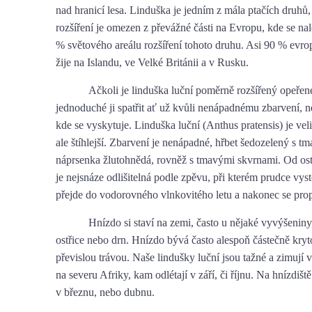
nad hranicí lesa. Linduška je jedním z mála ptačích druhů,
rozšíření je omezen z převážné části na Evropu, kde se nal
% světového areálu rozšíření tohoto druhu. Asi 90 % evr
žije na Islandu, ve Velké Británii a v Rusku.
Ačkoli je linduška luční poměrně rozšířený opeřen
jednoduché ji spatřit ať už kvůli nenápadnému zbarvení, n
kde se vyskytuje. Linduška luční (Anthus pratensis) je vel
ale štíhlejší. Zbarvení je nenápadné, hřbet šedozelený s 
náprsenka žlutohnědá, rovněž s tmavými skvrnami. Od ost
je nejsnáze odlišitelná podle zpěvu, při kterém prudce vys
přejde do vodorovného vlnkovitého letu a nakonec se pro
Hnízdo si staví na zemi, často u nějaké vyvýšeniny,
ostřice nebo drn. Hnízdo bývá často alespoň částečně kryt
převislou trávou. Naše lindušky luční jsou tažné a zimují 
na severu Afriky, kam odlétají v září, či říjnu. Na hnízdiště
v březnu, nebo dubnu.