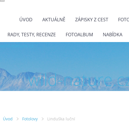
ÚVOD
AKTUÁLNĚ
ZÁPISKY Z CEST
FOT
RADY, TESTY, RECENZE
FOTOALBUM
NABÍDKA
wild-nature.cz
wild-nature.c
Úvod
Fotolovy
Linduška luční