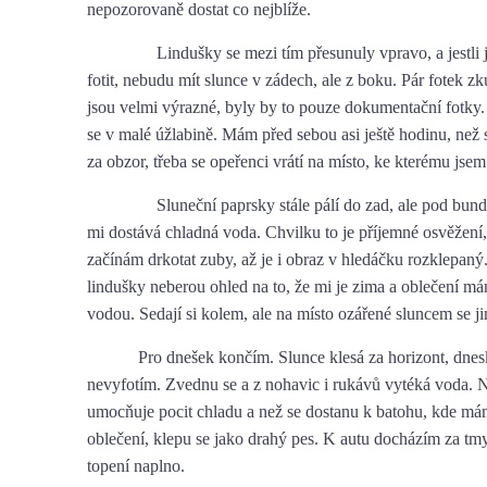
nepozorovaně dostat co nejblíže.
Lindušky se mezi tím přesunuly vpravo, a jestli je
fotit, nebudu mít slunce v zádech, ale z boku. Pár fotek zk
jsou velmi výrazné, byly by to pouze dokumentační fotky.
se v malé úžlabině. Mám před sebou asi ještě hodinu, než 
za obzor, třeba se opeřenci vrátí na místo, ke kterému jsem 
Sluneční paprsky stále pálí do zad, ale pod bundu 
mi dostává chladná voda. Chvilku to je příjemné osvěžení,
začínám drkotat zuby, až je i obraz v hledáčku rozklepan
lindušky neberou ohled na to, že mi je zima a oblečení m
vodou. Sedají si kolem, ale na místo ozářené sluncem se j
Pro dnešek končím. Slunce klesá za horizont, dnes
nevyfotím. Zvednu se a z nohavic i rukávů vytéká voda. N
umocňuje pocit chladu a než se dostanu k batohu, kde m
oblečení, klepu se jako drahý pes. K autu docházím za tm
topení naplno.