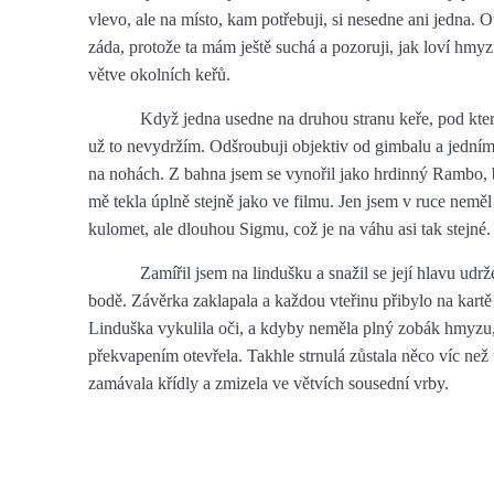
vlevo, ale na místo, kam potřebuji, si nesedne ani jedna. 
záda, protože ta mám ještě suchá a pozoruji, jak loví hmyz
větve okolních keřů.
Když jedna usedne na druhou stranu keře, pod kte
už to nevydržím. Odšroubuji objektiv od gimbalu a jedn
na nohách. Z bahna jsem se vynořil jako hrdinný Rambo, 
mě tekla úplně stejně jako ve filmu. Jen jsem v ruce neměl
kulomet, ale dlouhou Sigmu, což je na váhu asi tak stejné.
Zamířil jsem na lindušku a snažil se její hlavu udrž
bodě. Závěrka zaklapala a každou vteřinu přibylo na kartě
Linduška vykulila oči, a kdyby neměla plný zobák hmyzu,
překvapením otevřela. Takhle strnulá zůstala něco víc než 
zamávala křídly a zmizela ve větvích sousední vrby.