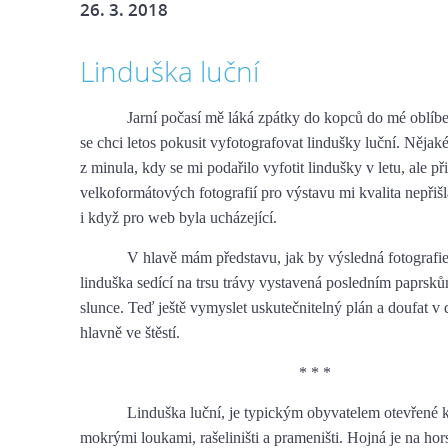
26. 3. 2018
Linduška luční
Jarní počasí mě láká zpátky do kopců do mé oblíb
se chci letos pokusit vyfotografovat lindušky luční. Nějak
z minula, kdy se mi podařilo vyfotit lindušky v letu, ale př
velkoformátových fotografií pro výstavu mi kvalita nepřišl
i když pro web byla ucházející.
V hlavě mám představu, jak by výsledná fotografi
linduška sedící na trsu trávy vystavená posledním paprsk
slunce. Teď ještě vymyslet uskutečnitelný plán a doufat v 
hlavně ve štěstí.
* * *
Linduška luční, je typickým obyvatelem otevřené kr
mokrými loukami, rašeliništi a prameništi. Hojná je na ho