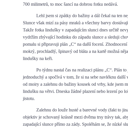
700 milimetrů, to moc šancí na dobrou fotku nedává.
Lehl jsem si zpátky do bažiny a dál čekal na ten nej
Slunce však mizí za pásy mraků a všechny barvy dostávaj
Takže fotka lindušky v zapadajícím slunci dnes určitě nevy
vydržím zbývající hodinku do západu slunce a sleduji cho
pomalu si připravuji plán „C“ na další focení. Zhodnocení
mokrý, prochladlý, špinavý od bláta a na kartě možná něja
lindušky na keři.
Po týdnu nastal čas na realizaci plánu „C“. Plán to 
jednoduchý a spočívá v tom, že si na sebe navléknu další 
od moiry a zalehnu do bažiny kousek od vrby, kde jsem mi
lindušku na větvi. Dneska žádné plazení nebo lezení po lok
jistotu.
Zalehnu do louže husté a barevné vody (fakt to jin
objektiv je schovaný krásně mezi dvěma trsy trávy tak, a
zapadající slunce přímo za zády. Spoléhám se, že nízké sl