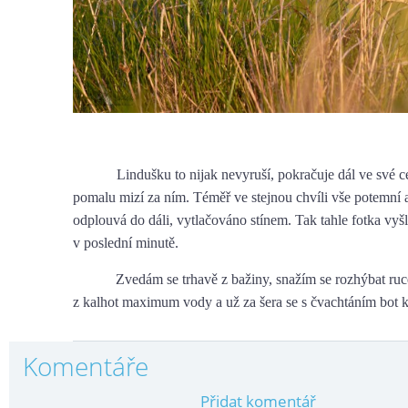
Lindušku to nijak nevyruší, pokračuje dál ve své ces
pomalu mizí za ním. Téměř ve stejnou chvíli vše potemní a
odplouvá do dáli, vytlačováno stínem. Tak tahle fotka vyš
v poslední minutě.
Zvedám se trhavě z bažiny, snažím se rozhýbat ruce
z kalhot maximum vody a už za šera se s čvachtáním bot 
Komentáře
Přidat komentář