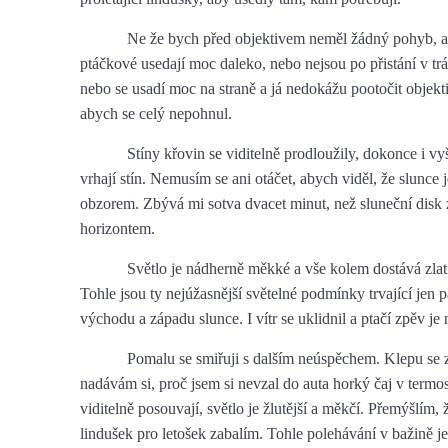
Ne že bych před objektivem neměl žádný pohyb, 
ptáčkové usedají moc daleko, nebo nejsou po přistání v tr
nebo se usadí moc na straně a já nedokážu pootočit objek
abych se celý nepohnul.
Stíny křovin se viditelně prodloužily, dokonce i vyš
vrhají stín. Nemusím se ani otáčet, abych viděl, že slunce 
obzorem. Zbývá mi sotva dvacet minut, než sluneční disk 
horizontem.
Světlo je nádherně měkké a vše kolem dostává zlat
Tohle jsou ty nejúžasnější světelné podmínky trvající jen p
východu a západu slunce. I vítr se uklidnil a ptačí zpěv je 
Pomalu se smiřuji s dalším neúspěchem. Klepu se 
nadávám si, proč jsem si nevzal do auta horký čaj v termos
viditelně posouvají, světlo je žlutější a měkčí. Přemýšlím, 
lindušek pro letošek zabalím. Tohle polehávání v bažině je