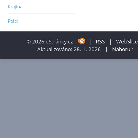
Krajina
Ptáci
© 2026 eStránky.cz
|
RSS
|
WebSlice
Aktualizováno: 28. 1. 2026
|
Nahoru ↑