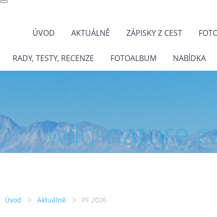
ÚVOD
AKTUÁLNĚ
ZÁPISKY Z CEST
FOT
RADY, TESTY, RECENZE
FOTOALBUM
NABÍDKA
wild-nature.cz
wild-nature.c
Úvod
Aktuálně
PF 2026