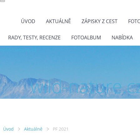
ÚVOD
AKTUÁLNĚ
ZÁPISKY Z CEST
FOT
RADY, TESTY, RECENZE
FOTOALBUM
NABÍDKA
wild-nature.cz
wild-nature.c
Úvod
Aktuálně
PF 2021